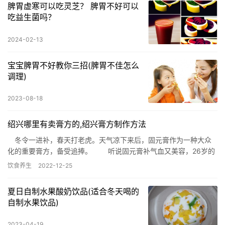
脾胃虚寒可以吃灵芝？ 脾胃不好可以
吃益生菌吗？
2024-02-13
宝宝脾胃不好教你三招(脾胃不佳怎么
调理)
2023-08-18
绍兴哪里有卖膏方的,绍兴膏方制作方法
冬令一进补，春天打老虎。天气凉下来后，固元膏作为一种大众
化的重要膏方，备受追捧。 听说固元膏补气血又美容，26岁的
白领唐小姐在朋友圈一位朋友那里买了两斤“纯手工制作”的固元膏…
饮食养生
2022-12-25
夏日自制水果酸奶饮品(适合冬天喝的
自制水果饮品)
2023-04-19