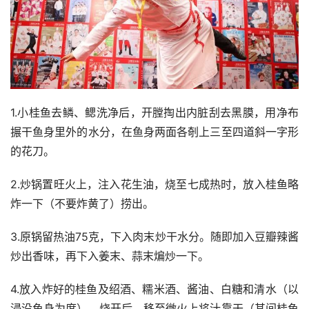
1.小桂鱼去鳞、鳃洗净后，开膛掏出内脏刮去黑膜，用净布
搌干鱼身里外的水分，在鱼身两面各剞上三至四道斜一字形
的花刀。
2.炒锅置旺火上，注入花生油，烧至七成热时，放入桂鱼略
炸一下（不要炸黄了）捞出。
3.原锅留热油75克，下入肉末炒干水分。随即加入豆瓣辣酱
炒出香味，再下入姜末、蒜末煸炒一下。
4.放入炸好的桂鱼及绍酒、糯米酒、酱油、白糖和清水（以
浸没鱼身为度）。烧开后，移至微火上将汁靠干（其间桂鱼