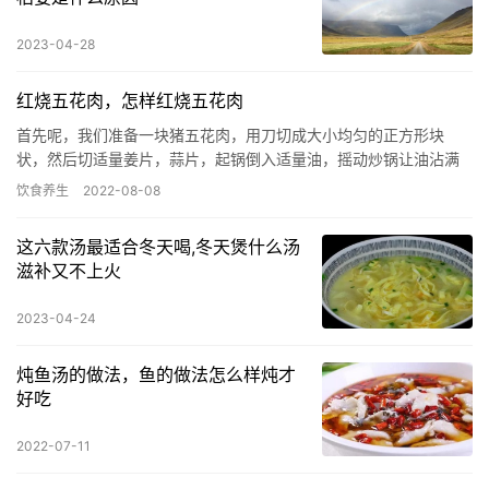
2023-04-28
红烧五花肉，怎样红烧五花肉
首先呢，我们准备一块猪五花肉，用刀切成大小均匀的正方形块
状，然后切适量姜片，蒜片，起锅倒入适量油，摇动炒锅让油沾满
整个锅底，将油倒出，留底油。 把切好的肉块下锅煸炒，将肥肉中
饮食养生
2022-08-08
的油煸…
这六款汤最适合冬天喝,冬天煲什么汤
滋补又不上火
2023-04-24
炖鱼汤的做法，鱼的做法怎么样炖才
好吃
2022-07-11