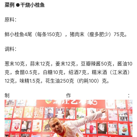
菜例 ●干烧小桂鱼
原料：
鲜小桂鱼4尾（每条150克），猪肉末（瘦多肥少）75克。
调料：
葱末10克，蒜末12克，姜末12克，豆瓣辣酱50克，酱油10
克，食醋0.5克，白糖10克，绍酒7克，糯米酒（江米酒）
12克，味精1.5克，花生油250克（约耗100）克。
制作：