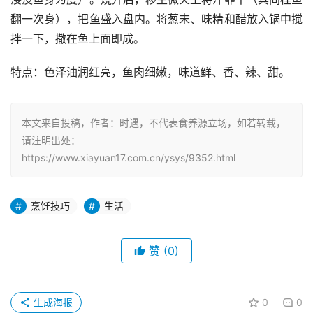
翻一次身），把鱼盛入盘内。将葱末、味精和醋放入锅中搅
拌一下，撒在鱼上面即成。
特点：色泽油润红亮，鱼肉细嫩，味道鲜、香、辣、甜。
本文来自投稿，作者：时遇，不代表食养源立场，如若转载，
请注明出处：
https://www.xiayuan17.com.cn/ysys/9352.html
烹饪技巧
生活
赞
(0)
生成海报
0
0