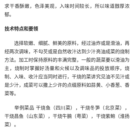
求干香酥嫩，色泽美观，入味时间较长，所以味道醇厚浓
郁。
技术特点和要领
　　选择软嫩、细腻、鲜美的原料，经过油炸或是滑油，再
经两次调味，不勾芡或是自然收汁达到少汁亮油成菜的烧制
方法。加工时保持原料的丰满完整，一般的蔬菜要以滑油为
主，烧制时掌握好汤量和火候以及调味品的投放顺序，烧
制、入味、收汁应当同时进行，干烧的菜讲究见油不见汁或
是少汁，成菜可以撒上少许的点缀原料如蒜黄、小香葱、香
菜等。
　　举例菜品 干烧鱼（四川菜），干烧冬笋（北京菜），
干烧昌鱼（山东菜），干烧牛腩（粤菜），干烧紫鲍（淮扬
菜）。