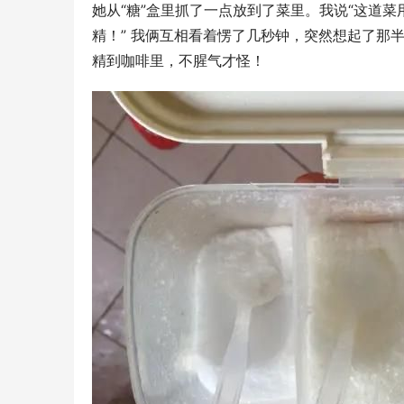
她从“糖”盒里抓了一点放到了菜里。我说“这道菜
精！” 我俩互相看着愣了几秒钟，突然想起了那
精到咖啡里，不腥气才怪！