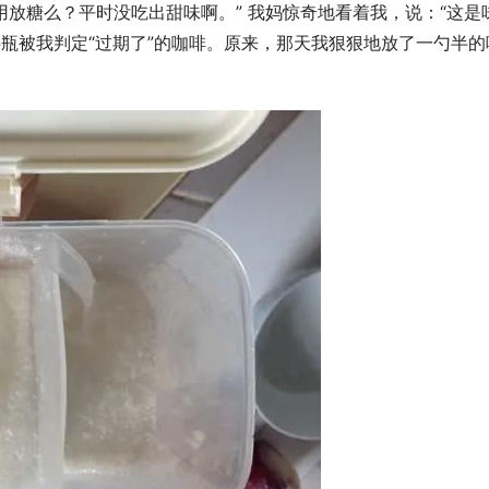
用放糖么？平时没吃出甜味啊。” 我妈惊奇地看着我，说：“这是
半瓶被我判定“过期了”的咖啡。原来，那天我狠狠地放了一勺半的