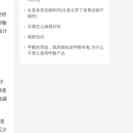
生姜发芽还能吃吗(生姜出芽了发青还能不
要经
能吃)
斯咖
豆腐怎么做最好吃
设计
桃胶知识
甲醛的用途，既然都知道甲醛有毒,为什么
不禁止使用甲醛产品
子
弗里
化碳
注意
买少