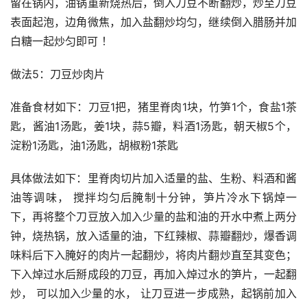
留在锅内，油锅重新烧热后，倒入刀豆不断翻炒，炒至刀豆
表面起泡，边角微焦，加入盐翻炒均匀，继续倒入腊肠并加
白糖一起炒匀即可 ！
做法5：刀豆炒肉片
准备食材如下：刀豆1把，猪里脊肉1块，竹笋1个，食盐1茶
匙，酱油1汤匙，姜1块，蒜5瓣，料酒1汤匙，朝天椒5个，
淀粉1汤匙，油1汤匙，胡椒粉1茶匙
具体做法如下：里脊肉切片加入适量的盐、生粉、料酒和酱
油等调味， 搅拌均匀后腌制十分钟，笋片冷水下锅焯一
下，再将整个刀豆放入加入少量的盐和油的开水中煮上两分
钟，烧热锅，放入适量的油，下红辣椒、蒜瓣翻炒，爆香调
味料后下入腌好的肉片一起翻炒，将肉片翻炒直至其变色；
下入焯过水后掰成段的刀豆，再加入焯过水的笋片，一起翻
炒， 可以加入少量的水， 让刀豆进一步成熟，起锅前加入