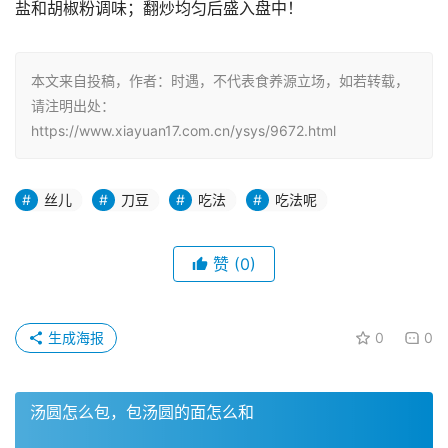
盐和胡椒粉调味；翻炒均匀后盛入盘中！
本文来自投稿，作者：时遇，不代表食养源立场，如若转载，
请注明出处：
https://www.xiayuan17.com.cn/ysys/9672.html
丝儿
刀豆
吃法
吃法呢
赞
(0)
生成海报
0
0
汤圆怎么包，包汤圆的面怎么和