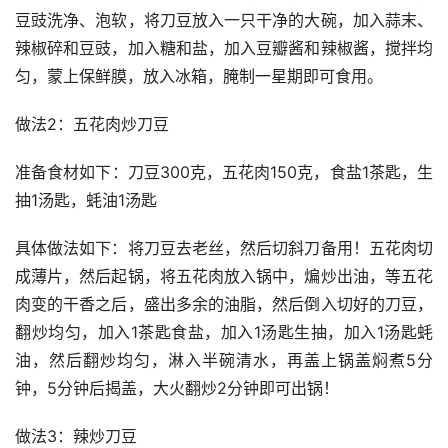
豆豉洗净、泡软，将刀豆放入一只干净的大碗，加入蒜末、
辣椒碎和豆豉，加入糖和盐，加入豆瓣酱和辣椒酱，搅拌均
匀，蒙上保鲜膜，放入冰箱，腌制一星期即可食用。
做法2：五花肉炒刀豆
准备食材如下：刀豆300克，五花肉150克，食盐1茶匙，生
抽1汤匙，蚝油1汤匙
具体做法如下：将刀豆去老丝，然后切斜刀备用！五花肉切
成薄片，然后起锅，将五花肉放入锅中，煸炒出油，等五花
肉变的干香之后，盛出多余的油脂，然后倒入切好的刀豆，
翻炒均匀，加入1茶匙食盐，加入1汤匙生抽，加入1汤匙蚝
油，然后翻炒均匀，淋入半碗清水，再盖上锅盖焖煮5分
钟，5分钟后揭盖，大火翻炒2分钟即可出锅！
做法3：辣炒刀豆