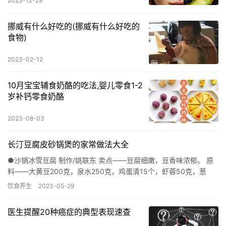
2023-12-29
挪威有什么好吃的(挪威有什么好吃的
食物)
2023-02-12
10月宝宝辅食奶酪的吃法,婴儿零食1-2
岁补钙零食奶酪
2023-08-03
长汀豆腐皮砂锅煲的家常做法大全
●沙锅冰雪豆腐 制作/姚联东 卖点——豆腐细嫩，豆香味浓郁。 原
料——大黄豆200克，泉水250克，鸡蛋清15个，虾蓉50克，葱
花、红辣椒碎各0.5克。 调料——盐、味精、鸡粉各4…
饮食养生
2023-05-29
医生提醒20种癌症的典型表现速查