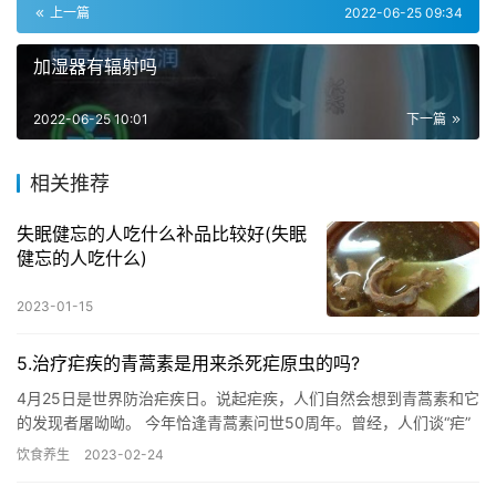
上一篇
2022-06-25 09:34
加湿器有辐射吗
2022-06-25 10:01
下一篇
相关推荐
失眠健忘的人吃什么补品比较好(失眠
健忘的人吃什么)
2023-01-15
5.治疗疟疾的青蒿素是用来杀死疟原虫的吗?
4月25日是世界防治疟疾日。说起疟疾，人们自然会想到青蒿素和它
的发现者屠呦呦。 今年恰逢青蒿素问世50周年。曾经，人们谈“疟”
色变，有数字显示，在青蒿素被发现前，全世界每年约有4亿…
饮食养生
2023-02-24