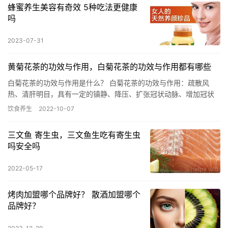
蜂蜜养生美容有奇效 5种吃法更健康
吗
2023-07-31
黄菊花茶的功效与作用，白菊花茶的功效与作用都有哪些
白菊花茶的功效与作用是什么？ 白菊花茶的功效与作用：疏散风
热、清肝明目，具有一定的镇静、降压、扩张冠状动脉、增加冠状
动脉血流量等作用，对冠心病、高血压及动脉硬化症有较好的食疗
饮食养生
2022-10-07
作用。…
三文鱼 寄生虫，三文鱼生吃有寄生虫
吗安全吗
2022-05-17
烤肉加盟哪个品牌好？ 散酒加盟哪个
品牌好？