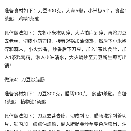
准备食材如下：刀豆300克，大蒜5瓣，小米椒5个，食盐1
茶匙，鸡精1茶匙
具体做法如下：先将小米椒切碎，大蒜拍扁剁碎，再将刀豆
去老丝，切成小斜刀段，接着起锅加油烧热，然后下小米椒
碎和蒜末，小火炒香，炒香后下刀豆，加入1茶匙食盐，加
入1茶匙鸡精，淋入少许清水，大火煸炒至刀豆断生即可出
锅！
做法4：刀豆炒腊肠
准备食材如下：刀豆300克，腊肠100克，食盐1茶匙，白糖
1茶匙，植物油1汤匙
具体做法如下：刀豆去蒂去筋，切成斜段，腊肠洗净斜着切
片，锅内加一点点油烧热，倒入腊肠翻炒至变色后盛出，油