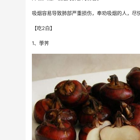
吸烟容易导致肺部严重损伤，奉劝吸烟的人，尽
【吃2白】
1、荸荠