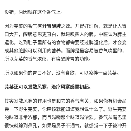
没错，原因就在这个香气上。
因为芫荽的香气有
开胃醒脾
之效。开胃好理解，就是让人胃
口大开，醒脾意思更直白，就是唤醒人的脾。中医认为脾主
运化，吃到肚子里所有的食物都需要经过脾运化后，才会变
成其他脏腑可以利用的营养。而脾是最容易被香气唤醒的，
所以芫荽的香气浓郁，有唤醒脾胃的功能。
所以如果你的胃口不好，没有食欲，可以凉拌一点芫荽。
芫荽还可以发散风寒，治疗风寒感冒初起。
其实发散风寒的作用也是和它的香气有关，如果你有机会品
尝一下野生芫荽，你应该就能知道我想说什么了。野生芫荽
的味道非常浓郁，而且越嚼那个味道越浓烈，香气从嘴巴里
很快就蹿到鼻孔，如果是鼻子不通气，就感觉一下子被冲开