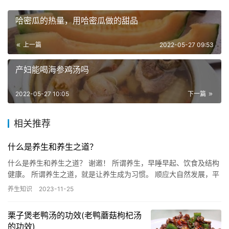
哈密瓜的热量，用哈密瓜做的甜品
上一篇
2022-05-27 09:53
产妇能喝海参鸡汤吗
2022-05-27 10:05
下一篇
相关推荐
什么是养生和养生之道？
什么是养生和养生之道？ 谢邀！ 所谓养生，早睡早起、饮食及结构
健康。 所谓养生之道，就是让养生成为习惯。 顺应大自然发展，平
衡有道，仅此而已。 养生之道下联？ 养生之道索联求对，试…
养生知识
2023-11-25
栗子煲老鸭汤的功效(老鸭蘑菇枸杞汤
的功效)