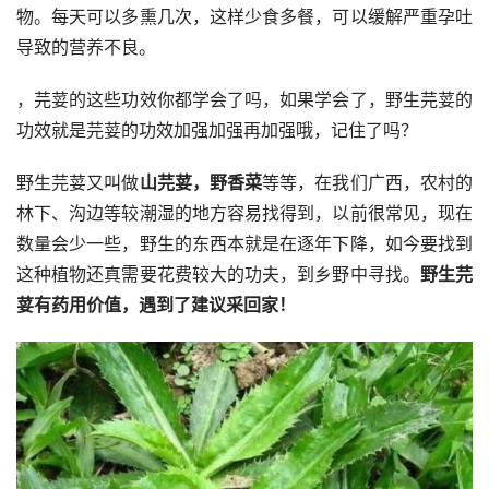
物。每天可以多熏几次，这样少食多餐，可以缓解严重孕吐
导致的营养不良。
，芫荽的这些功效你都学会了吗，如果学会了，野生芫荽的
功效就是芫荽的功效加强加强再加强哦，记住了吗？
野生芫荽又叫做
山芫荽，野香菜
等等，在我们广西，农村的
林下、沟边等较潮湿的地方容易找得到，以前很常见，现在
数量会少一些，野生的东西本就是在逐年下降，如今要找到
这种植物还真需要花费较大的功夫，到乡野中寻找。
野生芫
荽有药用价值，遇到了建议采回家！