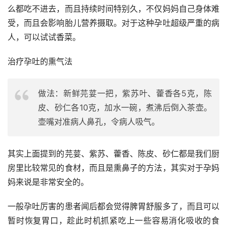
么都吃不进去，而且持续时间特别久，不仅妈妈自己身体难
受，而且会影响胎儿营养摄取。对于这种孕吐超级严重的病
人，可以试试香菜。
治疗孕吐的熏气法
做法：新鲜芫荽一把，紫苏叶、藿香各5克，陈
皮、砂仁各10克，加水一碗，煮沸后倒入茶壶。
壶嘴对准病人鼻孔，令病人吸气。
其实上面提到的芫荽、紫苏、藿香、陈皮、砂仁都是我们厨
房里比较常见的食材，而且是熏鼻子的方法，其实对于孕妈
妈来说是非常安全的。
一般孕吐厉害的患者闻后都会觉得脾胃舒服多了，而且可以
暂时恢复胃口，趁此时机抓紧吃上一些容易消化吸收的食