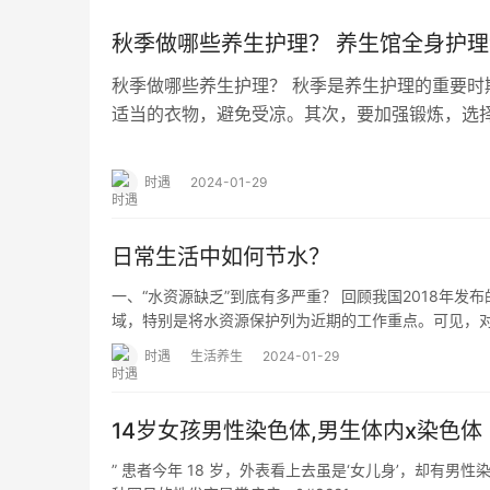
秋季做哪些养生护理？ 养生馆全身护
秋季做哪些养生护理？ 秋季是养生护理的重要时
适当的衣物，避免受凉。其次，要加强锻炼，选
质。此外，要注意饮食调理，多吃富含维生素的
时遇
2024-01-29
日常生活中如何节水？
一、“水资源缺乏”到底有多严重？ 回顾我国2018年
域，特别是将水资源保护列为近期的工作重点。可见，
时遇
生活养生
2024-01-29
14岁女孩男性染色体,男生体内x染色体
” 患者今年 18 岁，外表看上去虽是‘女儿身’，却有