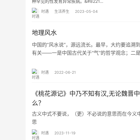
种罕见的性发育异常疾病。&#8221…
时遇
生活养生
2023-05-04
地理风水
中国的“风水说”，源远流长。最早，大约要追溯到先
有关——一是中国古代关于“气”的哲学观念；二
念。这个“居所”，既包括活着的人…
时遇
2022-06-21
《桃花源记》中乃不知有汉,无论魏晋
么？
古义中式不要说，（更）不必说的意思而在今义
思
时遇
2023-11-19