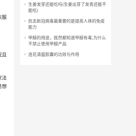
生姜发芽还能吃吗(生姜出芽了发青还能不
能吃)
衣服
抗击新冠病毒最重要的是提高人体的免疫
能力
甲醛的用途，既然都知道甲醛有毒,为什么
。
不禁止使用甲醛产品
连花清瘟胶囊的功效与作用
况且
家法
是想