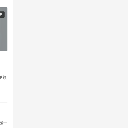
生
护领
，是一