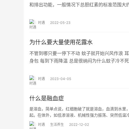
和排出功能，一般情况下总胆红素的标准范围大
胆红素标准范围在零到五点二之间、间接胆红素
时遇
2022-05-23
为什么要大量使用花露水
不管到哪只要一停下不动 蚊子就开始兴风作浪 
身包 每到下雨降温 总是很纳闷为什么蚊子冷不死
的花露水 以驱蚊止痒 但是你可知道…
时遇
2023-04-05
什么是融血症
是溶血，简单点说，红细胞破了就是溶血，血滴到水里
起。在体外，如低渗溶液、机械性强力振荡、突然低温冷
时遇
生活养生
2022-12-02