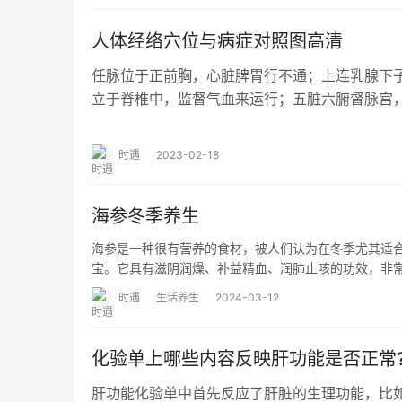
人体经络穴位与病症对照图高清
任脉位于正前胸，心脏脾胃行不通；上连乳腺下
立于脊椎中，监督气血来运行；五脏六腑督脉宫，对应区
者，所以决生死，处百病，调虚实，不可…
时遇
2023-02-18
海参冬季养生
海参是一种很有营养的食材，被人们认为在冬季尤其适
宝。它具有滋阴润燥、补益精血、润肺止咳的功效，非
时遇
生活养生
2024-03-12
化验单上哪些内容反映肝功能是否正常
肝功能化验单中首先反应了肝脏的生理功能，比