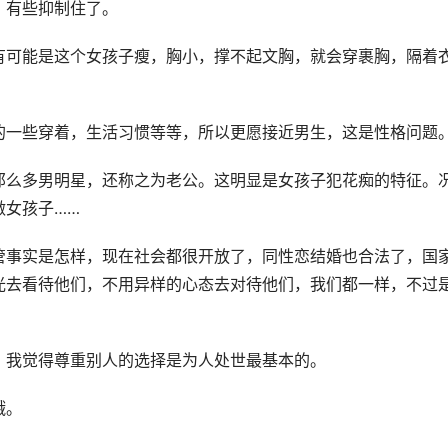
，有些抑制住了。
有可能是这个女孩子瘦，胸小，撑不起文胸，就会穿裹胸，隔着
的一些穿着，生活习惯等等，所以更愿接近男生，这是性格问题
那么多男明星，还称之为老公。这明显是女孩子犯花痴的特征。
做女孩子……
管事实是怎样，现在社会都很开放了，同性恋结婚也合法了，国
光去看待他们，不用异样的心态去对待他们，我们都一样，不过
，我觉得尊重别人的选择是为人处世最基本的。
哦。