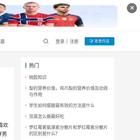
✕
禁忌
登录
注册
发表作品
热门
桃胶知识
梨的营养价值，鸡爪梨的营养价值及功效
与作用
学生如何瘦腿最有效的方法是什么
豆腐怎么做最好吃
喜欢
罗红霉素氨溴索分散片和罗红霉素分散片
的区别是什么？
穿男