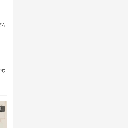
泛存
个缺
生