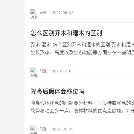
的姓杨在单位是搞宣传的，他不仅字写的好，画
时遇
2022-05-02
怎么区别乔木和灌木的区别
乔木 灌木 怎么区别乔木和灌木的区别 乔木和
生长形态、高度以及生态功能等方面存在一些明
灌木的区别，以帮助读者更好地理解这两类植…
时遇
2023-12-15
隆鼻后假体会移位吗
隆鼻假体移动的问题要分材料，一般硅胶移动的
软骨移动会少一点。膨体材料的优点是健康，对
它比较安全，不会移动，因为膨体放进鼻部以后
时遇
2022-05-03