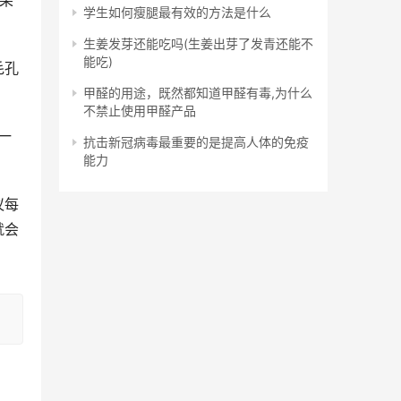
如果
学生如何瘦腿最有效的方法是什么
生姜发芽还能吃吗(生姜出芽了发青还能不
能吃)
毛孔
。
甲醛的用途，既然都知道甲醛有毒,为什么
不禁止使用甲醛产品
一
抗击新冠病毒最重要的是提高人体的免疫
能力
议每
就会