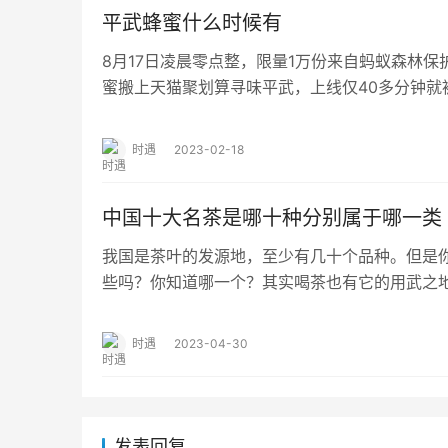
平武蜂蜜什么时候有
8月17日凌晨零点整，限量1万份来自蚂蚁森林
蜜搬上天猫聚划算寻味平武，上线仅40多分钟就
售收益，将全部用于建设养蜂示范基地。…
时遇
2023-02-18
中国十大名茶是哪十种分别属于哪一类
我国是茶叶的发源地，至少有几十个品种。但是你
些吗？你知道哪一个？其实喝茶也有它的用武之地
茶，以“色绿、香浓、味甘、形美”着称。产于…
时遇
2023-04-30
发表回复