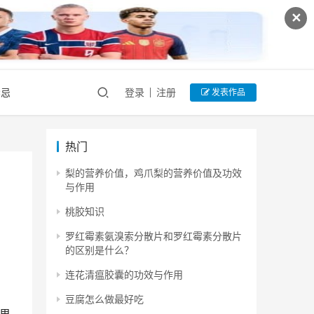
✕
禁忌
登录
注册
发表作品
热门
梨的营养价值，鸡爪梨的营养价值及功效
与作用
桃胶知识
罗红霉素氨溴索分散片和罗红霉素分散片
的区别是什么？
连花清瘟胶囊的功效与作用
豆腐怎么做最好吃