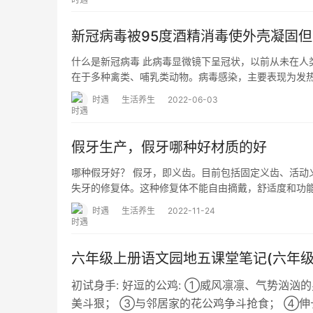
新冠病毒被95度酒精消毒使外壳凝固
什么是新冠病毒 此病毒显微镜下呈冠状，以前从未在人类中
在于多种禽类、哺乳类动物。病毒感染，主要表现为发
时遇
生活养生
2022-06-03
假牙生产，假牙哪种好材质的好
哪种假牙好？ 假牙，即义齿。目前包括固定义齿、活动
失牙的修复体。这种修复体不能自由摘戴，舒适度和功
时遇
生活养生
2022-11-24
六年级上册语文园地五课堂笔记(六年级
初试身手​: 好逗的公鸡: ①威风凛凛、气势汹汹
美斗狠； ③与邻居家的花公鸡争斗抢食； ④伸