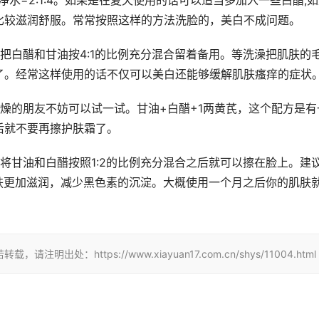
水=2:1:4。如果是在夏天使用的话可以适当多加入一些白醋;
比较滋润舒服。常常按照这样的方法洗脸的，美白不成问题。
把白醋和甘油按4:1的比例充分混合留着备用。等洗澡把肌肤的
了。经常这样使用的话不仅可以美白还能够缓解肌肤瘙痒的症状
燥的朋友不妨可以试一试。甘油+白醋+1两黄芪，这个配方是有
后就不要再擦护肤霜了。
将甘油和白醋按照1:2的比例充分混合之后就可以擦在脸上。建
肤更加滋润，减少黑色素的沉淀。大概使用一个月之后你的肌肤
：https://www.xiayuan17.com.cn/shys/11004.html