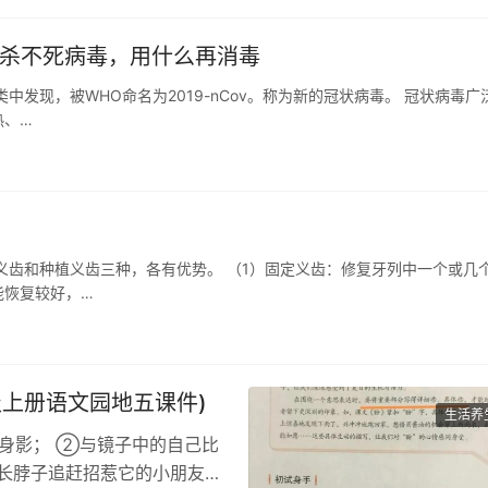
但杀不死病毒，用什么再消毒
发现，被WHO命名为2019-nCov。称为新的冠状病毒。 冠状病毒广
热、…
义齿和种植义齿三种，各有优势。 （1）固定义齿：修复牙列中一个或几
能恢复较好，…
上册语文园地五课件)
生活养
的身影； ②与镜子中的自己比
长脖子追赶招惹它的小朋友