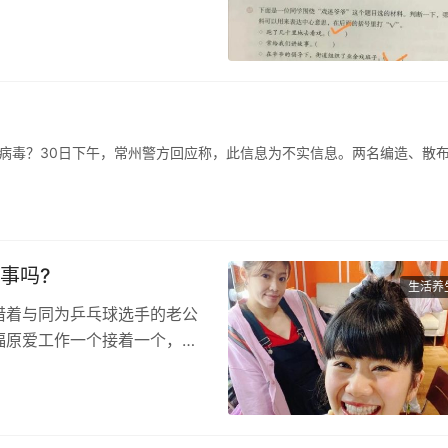
SK5病毒？30日下午，常州警方回应称，此信息为不实信息。两名编造、散
事吗?
生活养
借着与同为乒乓球选手的老公
福原爱工作一个接着一个，她
工…