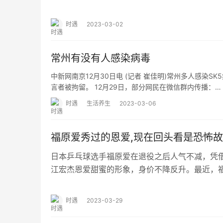
等。 弟弟变了: ①从前很调皮，现在…
时遇
2023-03-02
常州有没有人感染病毒
中新网南京12月30日电 (记者 崔佳明)常州多人感染
言者被拘留。 12月29日，部分网民在微信群内传播：…
时遇
生活养生
2023-03-06
福原爱秀过的恩爱,现在回头看是恐怖故
日本乒乓球选手福原爱在退役之后人气不减，凭
江宏杰恩爱甜蜜的形象，身价不降反升。最近，
先是给日本乒乓球全明星赛当解说，随后又连续
时遇
2023-03-29