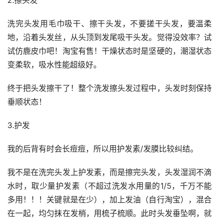
洗完头发用毛巾吸干、擦干头发，不要搓干头发，要温柔
地，沿着头发丝，从头顶到发尾吸干头发。觉得没效率？试
试仿鹿皮巾吧！淘宝有售！干燥状态时是坚硬的，潮湿状态
变柔软，吸水性能超级好。
终于把头发擦干了！整个洗发擦头发过程中，头发时刻保持
垂顺状态！
3.护发
我的后背有时会长痘痘，所以用护发素/发膜比较纠结。
我不是在洗完头发上护发素，而是擦完头发，头发湿润不滴
水时，取少量护发素（不超过洗发水用量的1/5，千万不能
多用！！！关键就是在少），加上发油（自行淘宝），混合
在一起，均匀抹在发梢，用梳子梳顺。此时头发垂坠啊，就