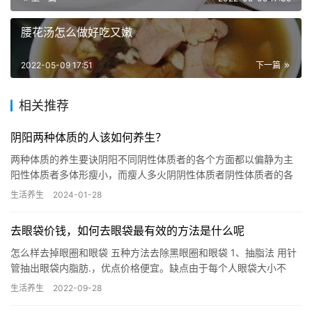
腰花汤怎么做好吃又嫩
2022-05-09 17:51
下一篇
相关推荐
阴阳两种体质的人该如何养生？
两种体质的养生要诀阴阳不同阴性体质者的各个方面都以偏静为主
阳性体质者多体形瘦小，而瘦人多火阴阴性体质者阴性体质者的各
个方面都以偏静为主，因此在调养时要侧重于让其活跃多动，经常
生活养生
2024-01-28
接触阳…
去眼袋价钱，如何去眼袋最有效的方法是什么呢
怎么样去掉眼圈和眼袋 五种方法去除黑眼圈和眼袋 1、抽脂法 用针
管抽出眼袋内脂肪.，优点价格便宜。缺点由于每个人眼袋大小不
一，位置也不同，而医生将针管插入时深度不易掌握，因而抽不干…
生活养生
2022-09-28