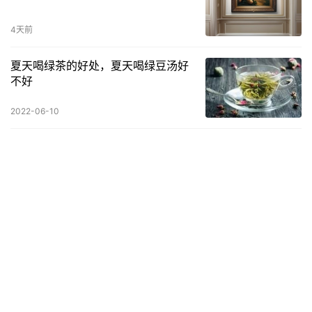
4天前
夏天喝绿茶的好处，夏天喝绿豆汤好
不好
2022-06-10
用什么洗头发可以改善发质(头发毛躁
细软的发质正确洗头方法)
2023-02-28
生活中常见的环保材料？
一、环保型材料主要有几种： 1、基本无毒无害型。是指天然的，本
身没有或极少有毒有害的物质、未经污染只进行了简单加工的装饰
材料。如石膏、滑石粉、砂石、木材、某些天然石材等。 2、低毒…
生活养生
2024-02-01