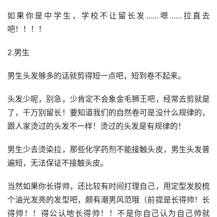
如果你是中学生，学校不让留长发……嗯……拉直去
吧！！！！
2.男生
男生头发够多的话就剪得短一点吧，短到卷不起来。
头发少呢，别急，少肯定不会象金毛狮王吧，经常去剪就是
了，千万别留长！要知道我们的自然卷可是没什么规律的，
跟人家烫过的头发不一样！烫过的头发是有规律的！
男生少去烫染拉，那些化学药剂不能接触头皮，男生头发普
遍短，无法保证不接触头皮。
当然如果你长得帅，还比较有时间打理自己，用定型发胶梳
个油光发亮的发型吧，颇有潮男风范哦（前提是长得帅！长
得帅！！得公认地长得帅！！不是你自己认为自己帅就