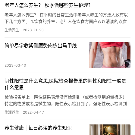
老年人怎么养生？ 秋季做哪些养生护理？
老年人怎么养生？ 在平时的日常生活中老年人养生的方法大致有以
下几个方面。 1.饮食的养生，老年人在饮食方面应该以清淡的饮食
为主，多吃一些绿色绿叶的蔬菜和粗粮，避免吃过于辛辣刺激以及…
生活养生
2023-11-23
简单易学收紧侧腰赘肉练出马甲线
2023-03-10
阴性阳性是什么意思,医院检查报告里的阴性和阳性一般是
什么意思
检验报告单上，阴性结果表示没有检测到（或者检测到的量极少）
特定的物质或者是微生物，阳性表示检测到了，强阳性表示检测到
的量很大。比如说乙肝两对半的检测包括了五项指标，分别代表一
生活养生
2022-04-17
种物质…
养生健康 | 每日必读的养生知识