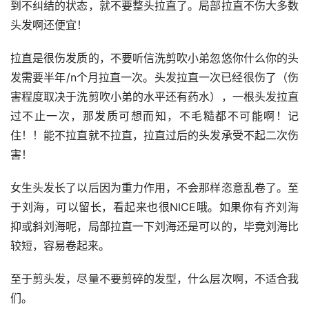
到不纠结的状态，就不要整头拉直了。局部拉直不伤大多数
头发啊还便宜！
拉直是很伤发质的，不要听信洗剪吹小弟忽悠你什么你的头
发需要半年/n个月拉直一次。头发拉直一次已经很伤了（伤
害程度取决于洗剪吹小弟的水平还有药水），一根头发拉直
过不止一次，那发质可想而知，不毛糙都不可能啊！记
住！！能不拉直就不拉直，拉直过后的头发承受不起二次伤
害！
女生头发长了以后因为重力作用，不会那样恣意乱卷了。至
于刘海，可以留长，看起来也很NICE哦。如果你有齐刘海
抑或斜刘海呢，局部拉直一下刘海还是可以的，毕竟刘海比
较短，容易卷起来。
至于剪头发，尽量不要剪碎的发型，什么层次啊，不适合我
们。