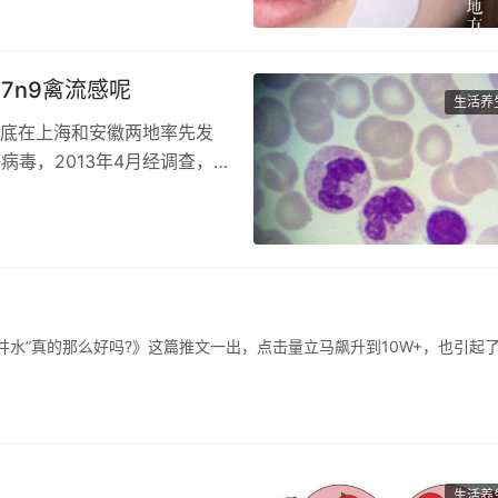
7n9禽流感呢
生活养
3月底在上海和安徽两地率先发
病毒，2013年4月经调查，
”“井水”真的那么好吗?》这篇推文一出，点击量立马飙升到10W+，也引起
生活养