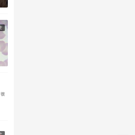
生
了很
生