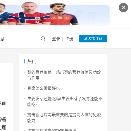
✕
禁忌
登录
注册
发表作品
热门
梨的营养价值，鸡爪梨的营养价值及功效
与作用
豆腐怎么做最好吃
生姜发芽还能吃吗(生姜出芽了发青还能不
从而
能吃)
抗击新冠病毒最重要的是提高人体的免疫
肠蠕
能力
上厕
连花清瘟胶囊的功效与作用