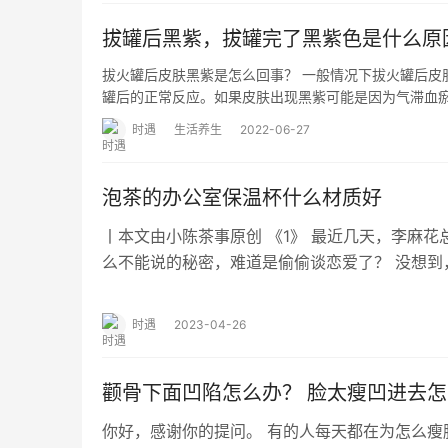
拔罐后黑紫，拔罐完了黑紫色是什么原
拔火罐后皮肤黑紫是怎么回事？ 一般情况下拔火罐后皮
罐后的正常反应。如果皮肤出现黑紫可能是因为气滞血
时遇
生活养生
2022-06-27
泡茶的办公室保温杯什么材质好
丨本文由小陈茶事原创 《1》 最近几天，李麻花
么不能说的秘密，难道是偷偷谈恋爱了？ 没想到
火的那个游戏。 更令人啼笑皆非的是，…
时遇
2023-04-26
颧骨下面凹陷怎么办？ 脸太瘦凹进去
你好，感谢你的提问。 有的人每天都在为怎么瘦