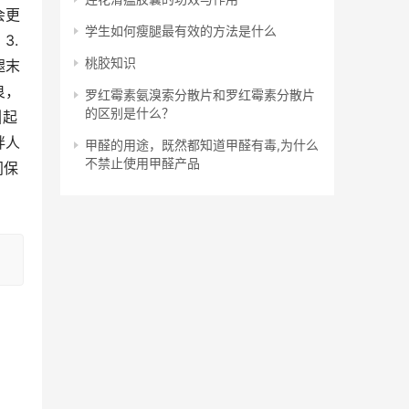
会更
学生如何瘦腿最有效的方法是什么
3.
桃胶知识
腿末
良，
罗红霉素氨溴索分散片和罗红霉素分散片
的区别是什么？
引起
胖人
甲醛的用途，既然都知道甲醛有毒,为什么
不禁止使用甲醛产品
间保