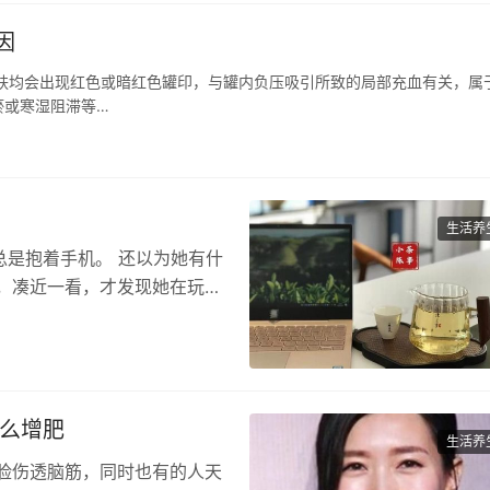
因
肤均会出现红色或暗红色罐印，与罐内负压吸引所致的局部充血有关，属
瘀或寒湿阻滞等…
生活养
总是抱着手机。 还以为她有什
，凑近一看，才发现她在玩很
怎么增肥
生活养
脸伤透脑筋，同时也有的人天