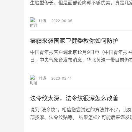
生脸型修长，但是面部轮廓却不够优美，真是几家
有着好看的纤巧的下巴，但是缺点是由于面部…
时遇
2022-06-05
雾霾来袭国家卫健委教你如何防护
中国青年报客户端北京12月9日电（中国青年报·
日，中央气象台发布消息，华北黄淮一带目前仍
境保护监测中心今早发布信息预计：（北京）…
时遇
2023-02-11
法令纹太深，法令纹很深怎么改善
说到“法令纹”，相信您尝试过的方法并不少，比
部按摩、法令纹贴等。 结果怎样? 可能后来您发
想象中的不太一样)。 这是为什么呢…