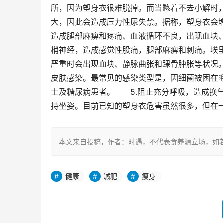
所，因为塑身衣很难脱掉。而当憋着不去小解时
大，因此会造成压力性尿失禁。据称，塑身衣会增
造成腿部麻痹和疼痛、血液循环不良，出现血块
梢神经，造成感觉性股痛，腿部麻痹和刺痛。埃
严重时会出现血块、静脉曲张和踝骨肿胀等状况。
皮肤感染。最常见的感染类型是，因细菌被困在
士及糖尿病患者。　　5.阻止充分呼吸，造成换
持坐姿。目前已知的塑身衣危害虽然很多，但在
本文来自投稿，作者：时遇，不代表食养源立场，如若转载，请注明出处
健康
减肥
瘦身