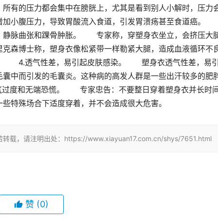
，所有的压力都会集中在膀胱上，尤其是看到别人小解时，压力
加小腹压力，导致胃酸流入食道，引发胃溃疡甚至食道癌。　　
、静脉曲张和踝骨肿胀。　　专家称，穿塑身衣坐立，会挤压大
里克森博士称，塑身衣像松紧带一样勒紧大腿，造成血液循环不
　　4.透气性差，易引起皮肤感染。　　塑身衣透气性差，易
毛囊中而引发的毛囊炎。这种病的高发人群是一些出汗较多的肥
气过度和无端恐慌。　　专家忠告：不要整日穿着塑身衣并长时
一些特殊场合下适度穿着，并不会造成很大危害。
：https://www.xiayuan17.com.cn/shys/7651.html
赞
(0)