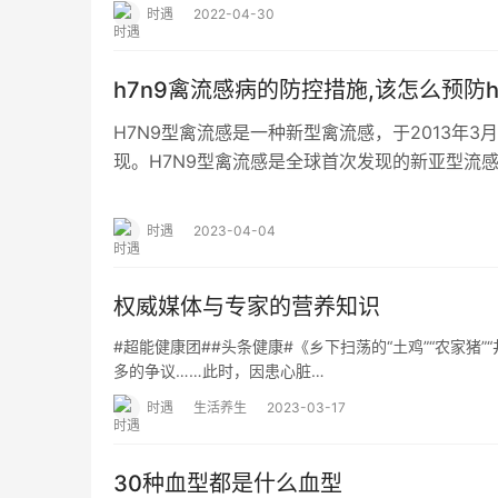
时遇
2022-04-30
h7n9禽流感病的防控措施,该怎么预防h
H7N9型禽流感是一种新型禽流感，于2013年
现。H7N9型禽流感是全球首次发现的新亚型流感
H7N9禽流感病毒基因来自于东亚…
时遇
2023-04-04
权威媒体与专家的营养知识
#超能健康团##头条健康#《乡下扫荡的“土鸡”“农家猪
多的争议……此时，因患心脏…
时遇
生活养生
2023-03-17
30种血型都是什么血型