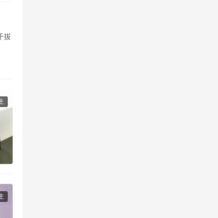
于拔
生
生