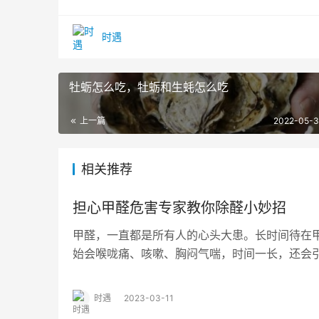
时遇
牡蛎怎么吃，牡蛎和生蚝怎么吃
上一篇
2022-05-3
相关推荐
担心甲醛危害专家教你除醛小妙招
甲醛，一直都是所有人的心头大患。长时间待在
始会喉咙痛、咳嗽、胸闷气喘，时间一长，还会引起
甲醛被世界卫生组织国际癌症研究机构确定为…
时遇
2023-03-11