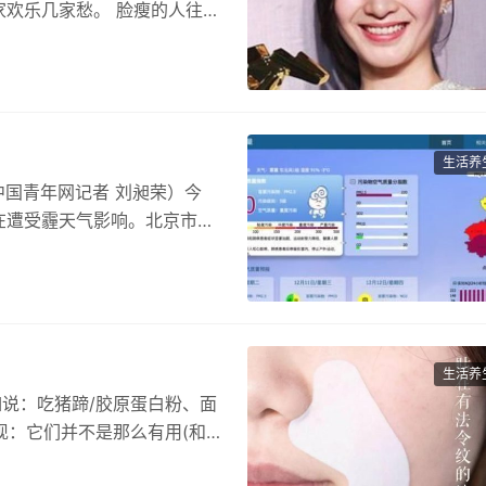
欢乐几家愁。 脸瘦的人往往
生活养
中国青年网记者 刘昶荣）今
在遭受霾天气影响。北京市环
生活养
如说：吃猪蹄/胶原蛋白粉、面
现：它们并不是那么有用(和您