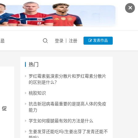
✕
禁忌
登录
注册
发表作品
热门
罗红霉素氨溴索分散片和罗红霉素分散片
的区别是什么？
桃胶知识
抗击新冠病毒最重要的是提高人体的免疫
，促
能力
。
学生如何瘦腿最有效的方法是什么
生姜发芽还能吃吗(生姜出芽了发青还能不
能吃)