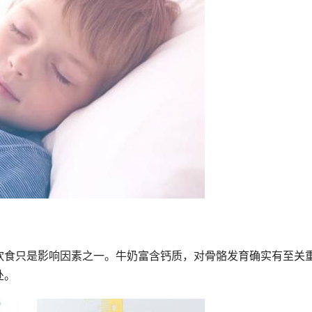
饮食只是影响因素之一。牛奶富含钙质，对骨骼发育确实有至关
处。