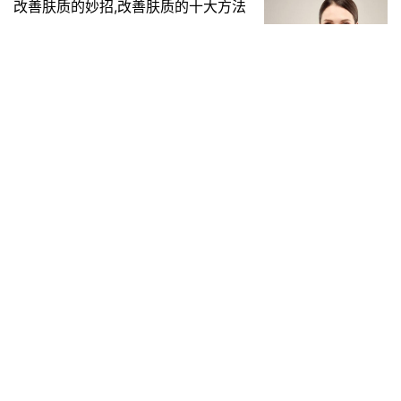
改善肤质的妙招,改善肤质的十大方法
2023-03-21
面部提升方法，60岁面部提升做什么
好
2022-07-01
脾胃虚寒可以拿什么长期泡水喝？
脾胃虚寒可以拿什么长期泡水喝？ 多喝一些姜茶就可以解表散热，
暖胃，还可以改善血液循环，对于手脚冰冷，体质偏寒的人，姜茶
是一个很好的饮品。也可以喝一些红枣水，红枣炒黑后泡茶喝，对
生活养生
2023-11-28
于有…
发表回复
请登录后评论...