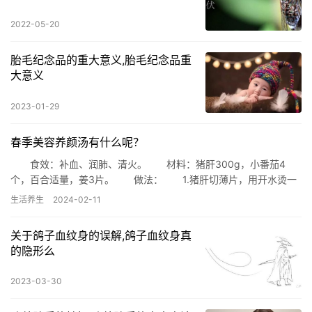
2022-05-20
胎毛纪念品的重大意义,胎毛纪念品重
大意义
2023-01-29
春季美容养颜汤有什么呢？
食效：补血、润肺、清火。 材料：猪肝300g，小番茄4
个，百合适量，姜3片。 做法： 1.猪肝切薄片，用开水烫一
下，捞出。 猪肝选择颜色淡、接近粉色的口感会比较好。 …
生活养生
2024-02-11
关于鸽子血纹身的误解,鸽子血纹身真
的隐形么
2023-03-30