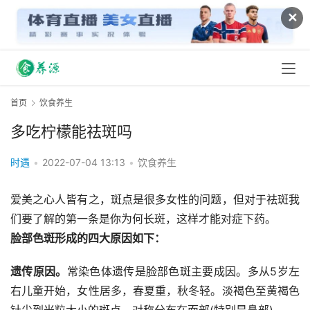
✕
首页
饮食养生
多吃柠檬能祛斑吗
时遇
•
2022-07-04 13:13
•
饮食养生
爱美之心人皆有之，斑点是很多女性的问题，但对于祛斑我
们要了解的第一条是你为何长斑，这样才能对症下药。
脸部色斑形成的四大原因如下：
遗传原因。
常染色体遗传是脸部色斑主要成因。多从5岁左
右儿童开始，女性居多，春夏重，秋冬轻。淡褐色至黄褐色
针尖到米粒大小的斑点，对称分布在面部(特别是鼻部)。