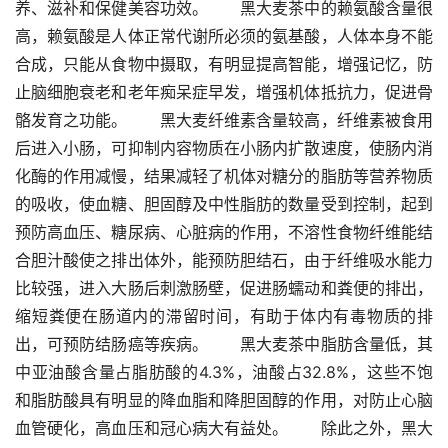
养、滋补和保健美容功效。　　黑大麦茶中的赖氨酸含量很
高，赖氨酸是人体正常代谢所必须的氨基酸，人体本身不能
合成，只能从食物中摄取，有明显提高智能，增强记忆，防
止脑细胞衰老和老年痴呆症早发，增强机体抵抗力，促进骨
骼发育之功能。　　黑大麦纤维素含量较高，纤维素被食用
后进入小肠，可抑制内容物质在小肠内扩散速度，使肠内消
化酶的作用减慢，结果减轻了机体对糖分的脂肪等营养物质
的吸收，使血糖、胆固醇及中性脂肪的数量受到控制，起到
预防高血压、糖尿病、心脏病的作用，不溶性食物纤维能结
合胆汁酸使之排出体外，能预防胆结石，由于纤维吸水能力
比较强，进入大肠后刺激肠壁，促进肠蠕动和粪便的排出，
缩短粪便在肠道内的滞留时间，有助于体内有毒物质的排
出，可预防结肠癌等疾病。　　黑大麦茶中脂肪含量低，其
中亚油酸含量占脂肪酸的4.3%，油酸占32.8%，这些不饱
和脂肪酸具有明显的降血脂和降胆固醇的作用，对防止心脑
血管硬化，高血压和冠心病大有益处。　　除此之外，黑大