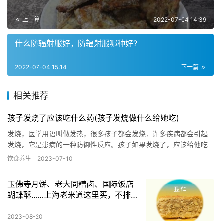
上一篇
2022-07-04 14:39
什么防辐射服好，防辐射服哪种好?
2022-07-04 15:14
下一篇
相关推荐
孩子发烧了应该吃什么药(孩子发烧做什么给她吃)
发烧，医学用语叫做发热，很多孩子都会发烧，许多疾病都会引起
发烧，它是患病的一种防御性反应。孩子如果发烧了，应该给他吃
什么呢？ 发烧时的饮食以流质、半流质为主 大一些的孩子如果发烧
饮食养生
2023-07-10
了…
玉佛寺月饼、老大同糟卤、国际饭店
蝴蝶酥……上海老米道这里买，不排队
还能8折抱回家
2023-08-20