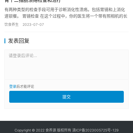
有两种类型的检查手段可用于诊断消化性溃疡。包括胃镜和上消化
道钡餐。 胃镜检查 在这个过程中，你的医生将一个带有照相机的长
管插入你的喉咙，进入你的胃和十二指肠，检查该区域是否有溃
饮食养生
2023-07-07
疡。…
发表回复
请登录后评论...
登录
后才能评论
提交
Copyright © 2022 食养源 版权所有
滇ICP备2023005725号-129