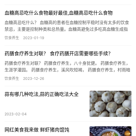
血糖高忌吃什么食物最好最佳,血糖高忌吃什么食物
血糖高忌吃什么？ 血糖高的患者在血糖控制平稳时没有太多的饮食
禁忌，主要是控制种类和总热量。血糖高避免过多吃高血糖生成指
数（GI）食物，包括油条、肥肠、西瓜、荔枝、龙眼等，不利于血
饮食养生
2023-01-19
糖…
药膳食疗养生对联？ 食疗药膳开店需要哪些手续？
药膳食疗养生对联？ 药膳食疗养生，八十身犹健。 药膳食疗养生，
生涯学灌园。 药膳食疗养生，溪风吹短褐， 药膳食疗养生，村雨暗
衡门。 药膳食疗养生，眼正魔军怖。 药膳食疗养生，心安疾…
饮食养生
2023-12-26
蒜有哪几种吃法,蒜的正确吃法大全
2023-02-04
网红美食我来做 鲜虾猪肉馄饨