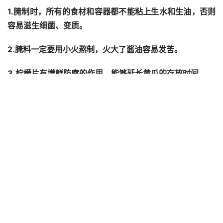
1.腌制时，所有的食材和容器都不能粘上生水和生油，否则
容易滋生细菌、变质。
2.腌料一定要用小火熬制，火大了酱油容易发苦。
3.柠檬片有增鲜防腐的作用，能够延长黄瓜的存放时间。
4.味精容易挥发，要在腌料微微热的时候再放。