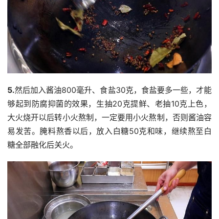
5.
然后加入酱油800毫升、食盐30克，食盐要多一些，才能
够起到防腐抑菌的效果，生抽20克提鲜、老抽10克上色，
大火烧开以后转小火熬制，一定要用小火熬制，否则酱油容
易发苦。腌料熬香以后，放入白糖50克和味，继续熬至白
糖全部融化后关火。