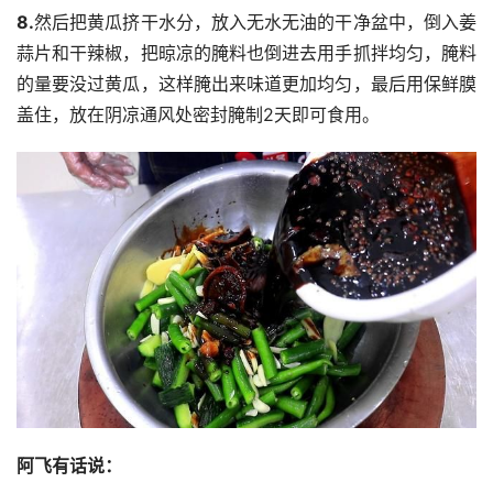
8.
然后把黄瓜挤干水分，放入无水无油的干净盆中，倒入姜
蒜片和干辣椒，把晾凉的腌料也倒进去用手抓拌均匀，腌料
的量要没过黄瓜，这样腌出来味道更加均匀，最后用保鲜膜
盖住，放在阴凉通风处密封腌制2天即可食用。
阿飞有话说：