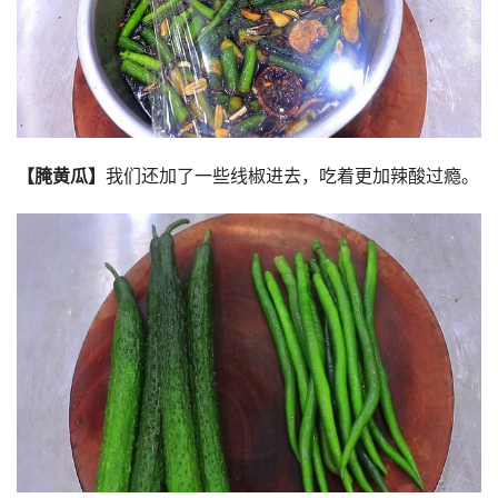
【腌黄瓜】
我们还加了一些线椒进去，吃着更加辣酸过瘾。