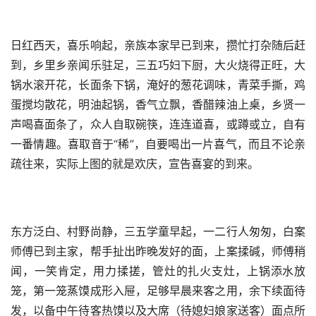
日红西天，喜乐响起，亲族本家早已到来，攒忙打杂随后赶
到，乡里乡亲闻乐驻足，三五巧妇下厨，大火烧得正旺，大
锅水滚开花，长面条下锅，淹好的葱花调味，青菜手撕，鸡
蛋搅均散花，明油起锅，香气立飘，香醋辣油上桌，乡贤一
声喝喜面条了，众人自取碗筷，连连道喜，或蹲或立，自有
一番情趣。喜取音于“稀”，自要喝出一片喜气，而且不论亲
疏往来，实际上图的就是欢庆，宣告喜宴的到来。
东方泛白、村野尚静，三五学童早起，一二行人匆匆，白案
师傅已到主家，帮手扯出昨晚发好的面，上案揉碱，师傅稍
闻，一笑肯定，用力揉搓，管灶的扎火支灶，上锅添水放
笼，第一笼蒸馍成形入屉，足够早晨来客之用，余下续面待
发，以备中午待客热馍以及大席（待媳妇娘家送客）面点所