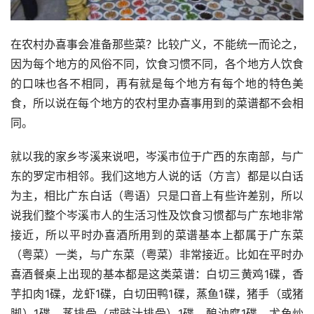
在农村办喜事会准备那些菜？比较广义，不能统一而论之，
因为每个地方的风俗不同，饮食习惯不同，各个地方人饮食
的口味也各不相同，再有就是每个地方有每个地的特色美
食，所以说在每个地方的农村里办喜事用到的菜谱都不会相
同。
就以我的家乡岑溪来说吧，岑溪市位于广西的东南部，与广
东的罗定市相邻。我们这地方人说的话（方言）都是以白话
为主，相比广东白话（粤语）只是口音上有些许差别，所以
说我们整个岑溪市人的生活习性及饮食习惯都与广东地非常
接近，所以平时办喜酒所用到的菜谱基本上都属于广东菜
（粤菜）一类，与广东菜（粤菜）非常接近。比如在平时办
喜酒餐桌上出现的基本都是这类菜谱：白切三黄鸡1碟，香
芋扣肉1碟，龙虾1碟，白切田鸭1碟，蒸鱼1碟，猪手（或猪
脚）1碟，蒸排骨（或豉汁排骨）1碟，酿油腐1碟，尤鱼炒