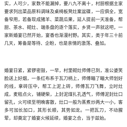
实，人可少，家数不能漏掉，要八九不离十，村厨根据主家
要求列出菜品原料调味及桌椅板凳灶案盆碟，一应俱全，宽
备窄用，若备现成猪羊、菜蔬瓜果，延人提前一天准备，帮
厨、茶水、砌灶、端条盘的逐个落实，乡贤一声就这吧，一
家新婚宴已然开始，宴香也渐漫村野。其实，类于年三十前
几天，筹备是等待、企盼，也是亲情的激荡、叠加。
婚宴日紧，紧锣密鼓，一早，村里砌灶师傅已到，准公婆笑
脸送上好烟，一条红布系于瓦刀柄上，师傅瞄了瞄大师划好
的线，拿砖压中，帮工上泥上砖，师傅瓦刀飞舞，立时灶
成，麦秸点火，铺硬柴，上封泥煤扎孔透气，师傅泥封灶口
留孔，火可续至明晚客散，灶口一般为蒸煮炒两大一小，客
多可加长加口，其形长顺，其势如龙。一把瓦刀，不动腥
荤，却奠定了婚宴火候延续，婚宴之合，当于兹始。