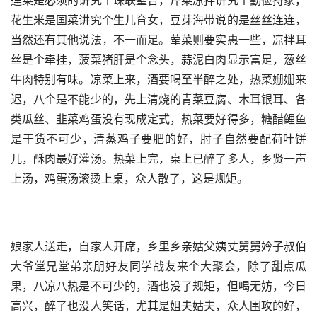
花生米是国菜讲究个生儿育女，豆芽海带说的是丝丝连连，
当然还有其他说法，不一而足。荤菜则要实惠一些，凉拌耳
丝是个牵挂，菠菜猪肝是个念头，蒜泥白肉显示富足，葱丝
牛肉特别有味。凉菜上来，酒要喝至半醉之处，热菜姗姗来
迟，八个是不能少的，先上清烧的青菜豆腐、木耳银耳、各
类瓜丝、韭菜鸡蛋没有现成定式，热菜要好得多，糖醋鲤鱼
是干货不可少，清蒸鸡子要肥的好，肘子自然要配荷叶饼
儿，酥肉最好灌汤。热菜上完，桌上已醉了多人，乡贤一声
上汤，鸡蛋汤滚烫上桌，众人散了，这是规矩。
娘家人送走，自家人开席，乡里乡亲姑父姨丈舅舅妗子叔伯
大爷堂兄堂弟亲朋好友同学战友来个大聚会，除了甜点瓜
果，八凉八热是不可少的，酒也没了规矩，但喝无妨，今日
高兴，醉了也没人笑话，尤其是姐夫姑夫，众人围攻的好，