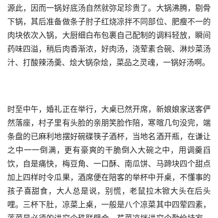
源此，因而一锅好底汤自然就弥足珍贵了。大锅沸腾，剔骨
下锅，其后准备做条子肘子红烧凉拌不同部位、肥瘦不一的
肉块依次入锅，大厨细白布包裹自己配制的调料轻放，瞬间
药味四溢，稍后肉香渐浓，好肉汤，浇荤素合碗、淋炒菜汤
汁、打酸辣汤羮、烩大锅杂烩，菜品之灵魂，一锅好汤啊。
时至中午，婚礼正在举行，大桌已然开席，新娘娘家送客俨
然落座，村子里有头脸的亲朋笑脸作陪，寒暄几句没完，端
条盘的已麻利地摆好碗碟筷子酒杯，当地名酒开瓶，在谦让
之中一一倒满，更有豪爽的干脆倒入大碗之中，用调羹舀
饮，自是痛快，梅豆角、一口酥、南瓜饼、马蹄块四个甜点
加上四样时令瓜果，酒席便在陪客的举杯中开桌，不懂事的
孩子喜甜食，大人总是说，别慌，老鼠拉木锨大头在后头
哩。三杯下肚，凉菜上桌，一般是八个凉菜其中四荤四素，
莲菜是必须的讲究个珠联璧合，芹菜凉拌讲究个勤俭持家，