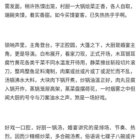
需发面，稍许热馍出笼，村厨一大锅烩菜正香，各人自取，
端碗夹馍，着实香甜。如今买馍宴客，已失热热乎乎啊。
锁呐声里，主角登台，字正腔圆，大篷之下，大厨是婚宴主
角，更是导演。白布展开，看家刀现，正式开场，木耳银耳
腐竹黄花各类干菜不同水温发开待用，静菜擦丝斩段切片滚
刀，整鸡整鱼足料淹制，肉案或丝或片或丁或泥忙而不乱，
汤锅沸水大料，大块肉下锅开煮，炒锅油温正好，肉丸豆腐
入锅开炸，蒸锅笼屉高架，蒸菜盘摆荷花，一时烟雾之中但
闻大厨的号令与刀案油水之声，煞是一场好戏。
好戏一口腔，好厨一锅汤，婚宴讲究的是排场、节奏、热
烈，因而少精细炒菜，多合碗汤煮，俗语说七碟子八碗或许