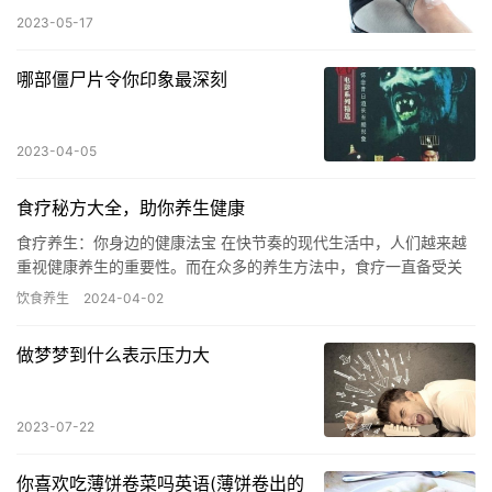
2023-05-17
哪部僵尸片令你印象最深刻
2023-04-05
食疗秘方大全，助你养生健康
食疗养生：你身边的健康法宝 在快节奏的现代生活中，人们越来越
重视健康养生的重要性。而在众多的养生方法中，食疗一直备受关
注。食疗以食材为基础，通过合理的搭配和烹饪方法，将食物的药
饮食养生
2024-04-02
用价…
做梦梦到什么表示压力大
2023-07-22
你喜欢吃薄饼卷菜吗英语(薄饼卷出的