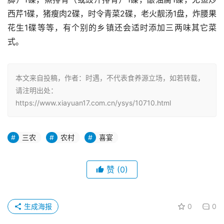
西芹1碟，猪瘦肉2碟，时令青菜2碟，老火靓汤1盘，炸腰果
花生1碟等等，有个别的乡镇还会适时添加三两味其它菜
式。
本文来自投稿，作者：时遇，不代表食养源立场，如若转载，
请注明出处：
https://www.xiayuan17.com.cn/ysys/10710.html
三农
农村
喜宴
赞
(0)
生成海报
0
0