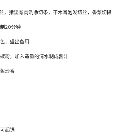
切丝，猪里脊肉洗净切条，干木耳泡发切丝，香菜切段
制20分钟
变色，盛出备用
胡椒粉，加入适量的清水制成酱汁
瓣酱炒香
即可起锅