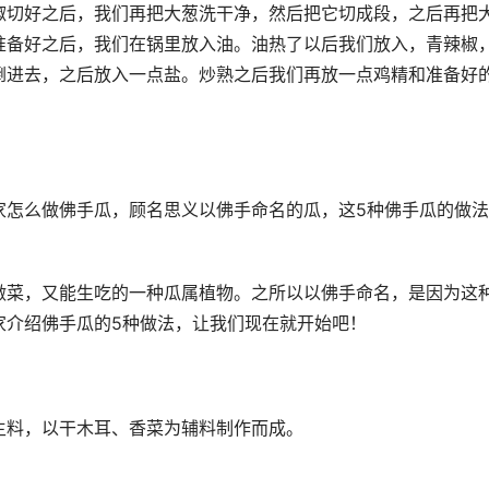
椒切好之后，我们再把大葱洗干净，然后把它切成段，之后再把
准备好之后，我们在锅里放入油。油热了以后我们放入，青辣椒
倒进去，之后放入一点盐。炒熟之后我们再放一点鸡精和准备好
怎么做佛手瓜，顾名思义以佛手命名的瓜，这5种佛手瓜的做法,
做菜，又能生吃的一种瓜属植物。之所以以佛手命名，是因为这
家介绍佛手瓜的5种做法，让我们现在就开始吧！
主料，以干木耳、香菜为辅料制作而成。