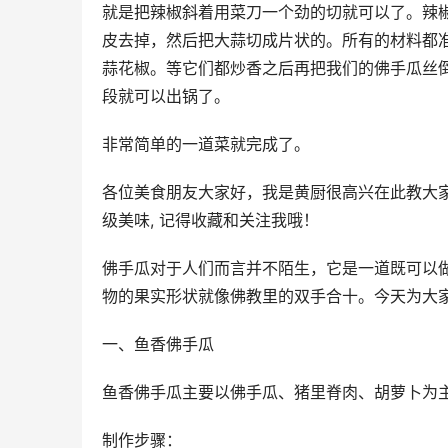
就是把辣椒斜着用菜刀一个劲的切就可以了。辣
皮去掉，然后把大蒜切成片状的。所有的材料都
蒜花椒。等它们都炒香之后再把我们的佛手瓜丝
段就可以出锅了。
非常简单的一道菜就完成了。
各位美食朋友大家好，我是黄厨很高兴在此教大家
级美味, 记得收藏和关注我哦！
佛手瓜对于人们而言并不陌生，它是一道既可以
物的果实形状就像佛教里的双手合十。今天为大
一、鱼香佛手瓜
鱼香佛手瓜主要以佛手瓜、猪里脊肉、胡萝卜为
制作步骤：