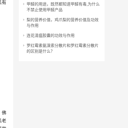
瓜有
甲醛的用途，既然都知道甲醛有毒,为什么
不禁止使用甲醛产品
梨的营养价值，鸡爪梨的营养价值及功效
与作用
连花清瘟胶囊的功效与作用
罗红霉素氨溴索分散片和罗红霉素分散片
的区别是什么？
，佛
瓜老