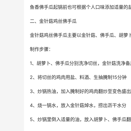
鱼香佛手瓜起锅前也可根据个人口味添加适量的
二、金针菇鸡丝佛手瓜
金针菇鸡丝佛手瓜主要以金针菇、佛手瓜、胡萝
制作步骤：
1、胡萝卜、佛手瓜分别洗净切丝，金针菇洗净
2、将切丝的鸡肉用盐、料酒、生抽腌制15分钟
3、炒锅热油，加入腌制好的鸡肉翻炒至变色盛出
4、烧一锅水，放入金针菇焯水，捞出沥干水分
5、炒锅里倒入适量的油，放入胡萝卜、佛手瓜