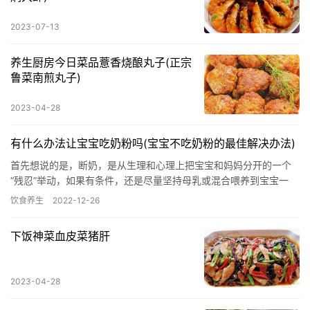
2023-07-13
养生厨房今日菜品薏香烧酿丸子(正宗
鲁菜南煎丸子)
2023-04-28
有什么办法让宝宝吃奶粉吗(宝宝不吃奶粉的最佳解决办法)
首先想说的是，断奶，是从生理和心理上把宝宝和妈妈分开的一个
“残忍”举动，如果有条件，还是尽量坚持母乳或混合喂养到宝宝一
岁。 先说说我家一波三折的断奶经历。 我是属于母乳不足的，宝
饮食养生
2022-12-26
宝…
下饭神菜血皮菜猪肝
2023-04-28