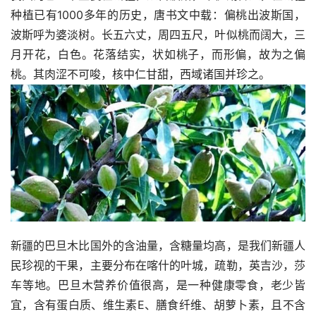
种植已有1000多年的历史，唐书文中载：偏桃出波斯国，
波斯呼为婆淡树。长五六丈，周四五尺，叶似桃而阔大，三
月开花，白色。花落结实，状如桃子，而形偏，故为之偏
桃。其肉涩不可唆，核中仁甘甜，西域诸国并珍之。
新疆的巴旦木比国外的含油量，含糖量均高，是我们新疆人
民珍视的干果，主要分布在喀什的叶城，疏勒，英吉沙，莎
车等地。巴旦木营养价值很高，是一种健康零食，老少皆
宜，含有蛋白质、维生素E、膳食纤维、胡萝卜素，且不含