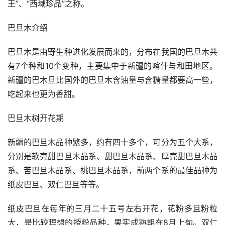
王”、“西域珍品”之称。
巴旦木介绍
巴旦木是由野生种进化发展而来的，分布在我国的巴旦木共
有7个种和10个变种，主要集中于新疆的喀什与和田地区。
新疆的巴木旦比国外的巴旦木含油量与含糖量都要高一些，
吃起来也更为香甜。
巴旦木树开花期
新疆的巴旦木品种繁多，约有四十多个，可分为五个大系，
分别是软壳甜巴旦木品系、甜巴旦木品系、厚壳甜巴旦木品
系、苦巴旦木品系、桃巴旦木品系，前两个系的最佳品种为
纸皮巴旦、双仁巴旦等等。
纸皮巴旦在每年的三月二十五号左右开花，花粉多且粉粒
大，是比较理想的授粉品种，果实成熟期在8月上旬。双仁