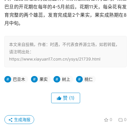
巴旦的开花期在每年的4-5月前后，花期11天，每朵花有发
育完整的两个雄蕊，发育完成是2个果实，果实成熟期在8
月中旬。
本文来自投稿，作者：时遇，不代表食养源立场，如若转载，
请注明出处：
https://www.xiayuan17.com.cn/ysys/21739.html
巴旦木
果实
树上
桃仁
赞
(1)
生成海报
0
0