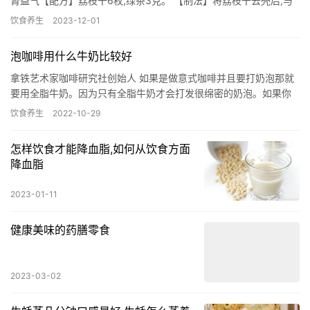
肾益气【配方】荔枝干6枚,绿茶3克。 【制法】将荔枝干去壳后,与
茶叶一起入杯,沸 水冲泡,焖5分钟即成。 【功效】益…
饮食养生
2023-12-01
泡咖啡用什么牛奶比较好
拿铁艺术家咖啡研究社创始人 如果是做意式咖啡并且要打奶泡那就
要用全脂牛奶。因为只有全脂牛奶才会打发很绵密的奶泡。如果你
不是做意式咖啡，那么什么牛奶就都行，因为只是增加顺滑的口
饮食养生
2022-10-29
感。 …
怎样饮食才能降血脂,如何从饮食方面
降血脂
2023-01-11
健康美味的药膳零食
2023-03-02