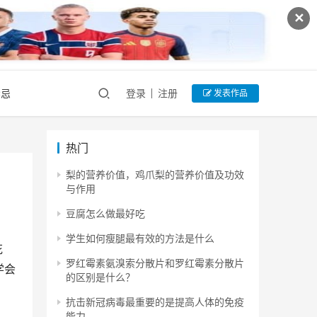
✕
禁忌
登录
注册
发表作品
热门
梨的营养价值，鸡爪梨的营养价值及功效
与作用
豆腐怎么做最好吃
学生如何瘦腿最有效的方法是什么
花
罗红霉素氨溴索分散片和罗红霉素分散片
学会
的区别是什么？
抗击新冠病毒最重要的是提高人体的免疫
能力