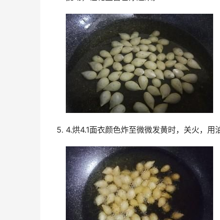
4.烘4.1面衣颜色炸至微微发黄时，关火，