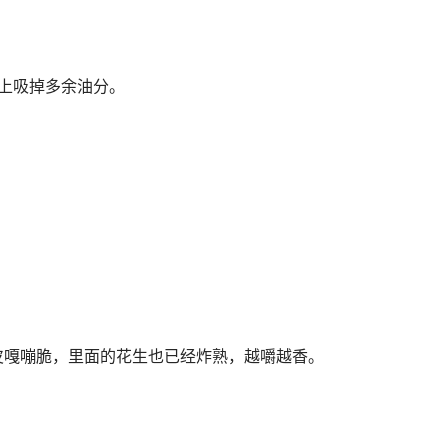
纸上吸掉多余油分。
皮嘎嘣脆，里面的花生也已经炸熟，越嚼越香。