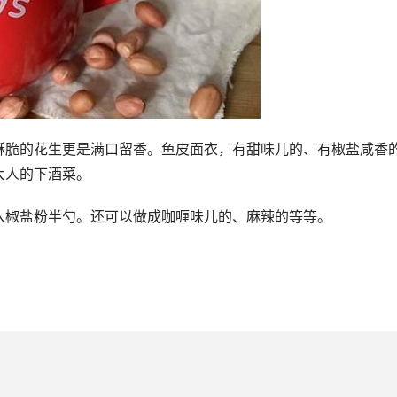
酥脆的花生更是满口留香。鱼皮面衣，有甜味儿的、有椒盐咸香
大人的下酒菜。
入椒盐粉半勺。还可以做成咖喱味儿的、麻辣的等等。