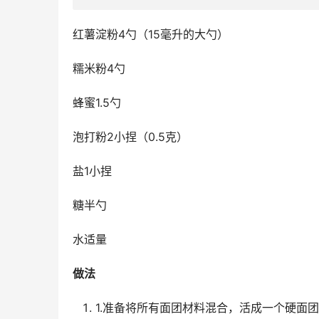
红薯淀粉4勺（15毫升的大勺）
糯米粉4勺
蜂蜜1.5勺
泡打粉2小捏（0.5克）
盐1小捏
糖半勺
水适量
做法 
1.准备将所有面团材料混合，活成一个硬面