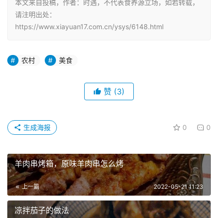
本文来自投稿，作者：时遇，不代表食养源立场，如若转载，
请注明出处：
https://www.xiayuan17.com.cn/ysys/6148.html
农村
美食
赞
(3)
生成海报
0
0
羊肉串烤箱，原味羊肉串怎么烤
上一篇
2022-05-21 11:23
凉拌茄子的做法