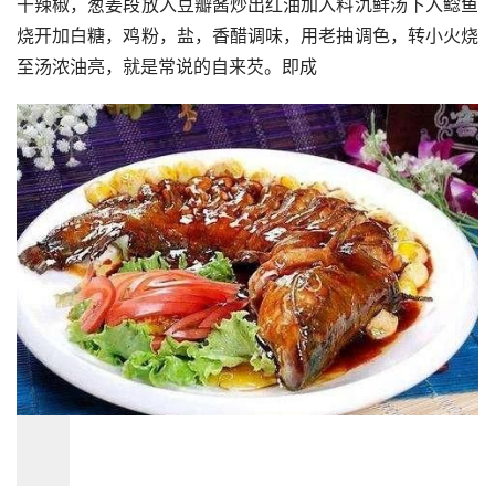
干辣椒，葱姜段放入豆瓣酱炒出红油加入料氿鲜汤下入鲶鱼
烧开加白糖，鸡粉，盐，香醋调味，用老抽调色，转小火烧
至汤浓油亮，就是常说的自来芡。即成