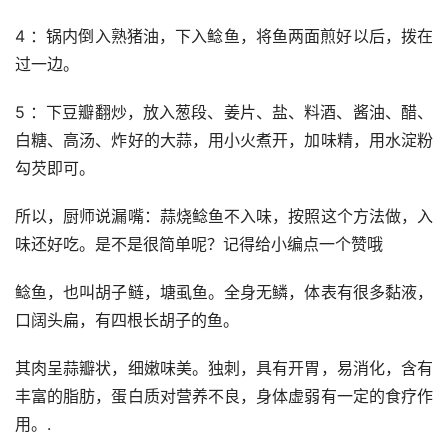
4 ：锅内倒入熟猪油，下入鲶鱼，将鱼两面煎好以后，拨在
过一边。
5 ：下豆瓣翻炒，放入葱段、姜片、盐、料酒、酱油、醋、
白糖、高汤、炸好的大蒜，用小火煮开，加味精，用水淀粉
勾芡即可。
所以，厨师说漏嘴：蒜烧鲶鱼不入味，按照这个方法做，入
味还好吃。是不是很简单呢？记得给小编点一个赞哦
鲶鱼，也叫胡子鲢，塘虱鱼。全身无鳞，体表有很多黏液，
口阔头扁，有四根长胡子的鱼。
其肉呈蒜瓣状，细嫩味美。独刺，具有开胃，易消化，含有
丰富的脂肪，蛋白质对营养不良，身体虚弱有一定的食疗作
用。.