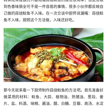
到色香味俱全可不是一件容易的事情，很多小伙伴都反映自
己做的蒜烧鲶鱼不入味。在一次交谈中厨师说漏嘴：蒜烧鲶
鱼不入味，按照这个方法做，入味还好吃。
那今天就来看一下厨师制作蒜烧鲶鱼的方法吧。首先准备好
做菜用的材料：鲶鱼、大蒜、植物油、熟猪油、葱段、姜
片、盐、料酒、味精、酱油、醋、白糖、豆瓣、高汤、水淀