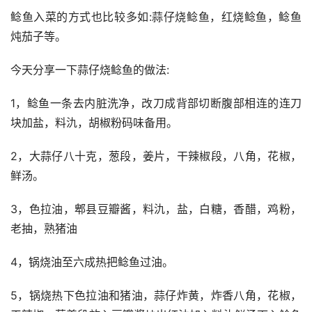
鲶鱼入菜的方式也比较多如:蒜仔烧鲶鱼，红烧鲶鱼，鲶鱼
炖茄子等。
今天分享一下蒜仔烧鲶鱼的做法:
1，鲶鱼一条去内脏洗净，改刀成背部切断腹部相连的连刀
块加盐，料氿，胡椒粉码味备用。
2，大蒜仔八十克，葱段，姜片，干辣椒段，八角，花椒，
鲜汤。
3，色拉油，郫县豆瓣酱，料氿，盐，白糖，香醋，鸡粉，
老抽，熟猪油
4，锅烧油至六成热把鲶鱼过油。
5，锅烧热下色拉油和猪油，蒜仔炸黄，炸香八角，花椒，