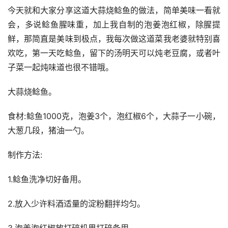
今天就和大家分享这道大蒜烧鲶鱼的做法，简单美味一看就
会，多说鲶鱼腥味重，加上我自制的泡姜泡红椒，除腥提
鲜，那简直是美味到极点，我每次做这道菜我老婆就特别喜
欢吃，第一天吃鲶鱼，留下的汤明天可以炖老豆腐，或者叶
子菜一起炖味道也很不错哦。
大蒜烧鲶鱼。
食材:鲶鱼1000克，泡姜3个，泡红椒6个，大蒜子一小碗，
大葱几段，猪油一勺。
制作方法:
1.鲶鱼洗净切好备用。
2.放入少许料酒适量的淀粉翻拌均匀。
3.泡姜泡红椒放打碎机里打碎备用。