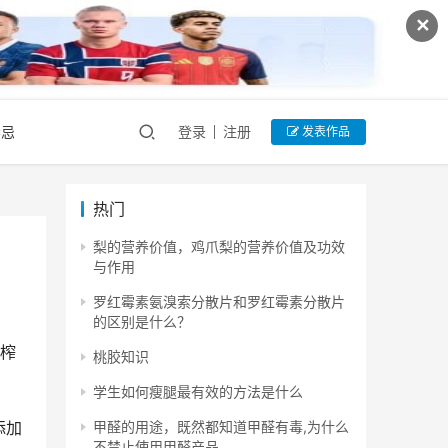
✕
禁忌
登录
注册
发表作品
热门
梨的营养价值，鸡爪梨的营养价值及功效
与作用
罗红霉素氨溴索分散片和罗红霉素分散片
的区别是什么？
、榨
桃胶知识
学生如何瘦腿最有效的方法是什么
甲醛的用途，既然都知道甲醛有毒,为什么
添加
不禁止使用甲醛产品