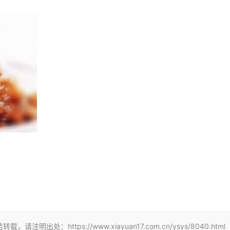
：https://www.xiayuan17.com.cn/ysys/8040.html