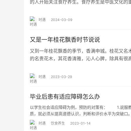
的人开始关注食疗养生。食疗养生是中医文化的
食和调节生活习惯，可以改善身体健康、提高…
时遇
2024-03-09
又是一年桂花飘香时节说说
又到一年桂花飘香的季节，香满申城。桂花又名
的名贵花木，其花香清雅，沁人心脾，除具有很
药用。 桂花自古以来就是人们食用的佳品，至今
时遇
2023-03-29
毕业后患有适应障碍怎么办
以学生社会适应障碍为例，预防的对策有： 1.说服
质，就必须从提高道德认识，判断和评价水平为突破口
时遇
饮食养生
2023-01-14