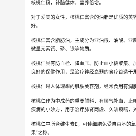
核桃仁粉，补脑健体，营养倍增。
对于爱美的女性，核桃仁富含的油脂是优质的美
好。
核桃仁富含脂肪油，主成分为亚油酸、油酸、亚麻
微量元素钙、磷、铁等物质。
核桃仁具有防血栓、降血压、防止血小板聚集、
良好的保健作用，是治疗神经衰弱的食疗首选干
核桃仁是人体理想的肌肤美容剂，经常食用有润
核桃仁作为中成药的重要辅料，有顺气补血，止
疾病的小妙方，用于治疗肺肾两虚、久咳痰喘，
核桃仁中所含维生素E，可使细胞免受自由基的氧
果”之称。