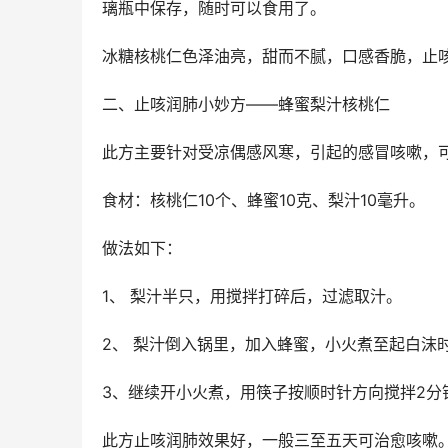
璃瓶中保存，随时可以食用了。
冰糖核桃仁色泽油亮，甜而不腻，口感香脆，止
二、止咳润肺小妙方——蜂蜜梨汁核桃仁
此方主要针对受凉偶感风寒，引起的感冒咳嗽，
食材：核桃仁10个、蜂蜜10克、梨汁10毫升。
做法如下：
1、 梨汁半只，用搅拌打碎后，过滤取汁。
2、 梨汁倒入锅里，加入蜂蜜，小火煮至起白沫
3、继续开小火煮，用筷子按顺时针方向搅拌2分
此方止咳润肺效果好，一般三至五天可治愈咳嗽