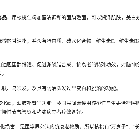
容品，用核桃仁粉加蛋清调和的面膜敷面，可以润泽肌肤，美白
酸的甘油酯，并含有蛋白质、碳水化合物、维生素E、维生素B
加速胆固醇排泄、促进卵磷脂合成、抗衰老的特殊功效，对脑神
果。
肌肤、乌须发，及具有防治头发过早变白和脱落的功能。
咳化痰，润肺补肾等功能。我国民间流传用核桃仁与生姜治疗呼
对慢性支气管炎和哮喘病患者疗效甚好。
化损害，是医学界公认的抗衰老物质，所以核桃有“万岁子”、“