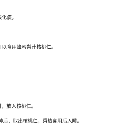
咳化痰。
可以食用蜂蜜梨汁核桃仁。
时，放入核桃仁。
钟后，取出核桃仁，乘热食用后入睡。
。