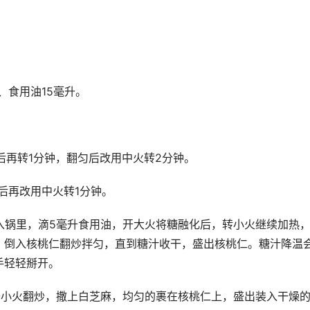
、食用油15毫升。
后再转1分钟，翻匀后改用中火转2分钟。
后再改用中火转1分钟。
倒入锅里，滴5毫升食用油，开大火将糖融化后，转小火继续加热
，倒入核桃仁翻炒拌匀，直到糖汁收干，盛出核桃仁。糖汁降温
手轻轻掰开。
开小火翻炒，撒上白芝麻，均匀的裹在核桃仁上，盛出装入干燥