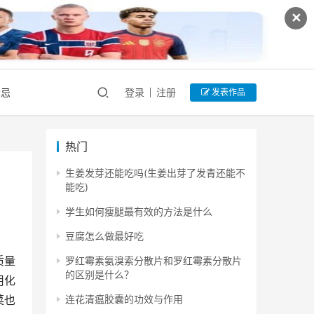
✕
禁忌
登录
注册
发表作品
热门
生姜发芽还能吃吗(生姜出芽了发青还能不
能吃)
学生如何瘦腿最有效的方法是什么
豆腐怎么做最好吃
质量
罗红霉素氨溴索分散片和罗红霉素分散片
的区别是什么？
用化
连花清瘟胶囊的功效与作用
菜也