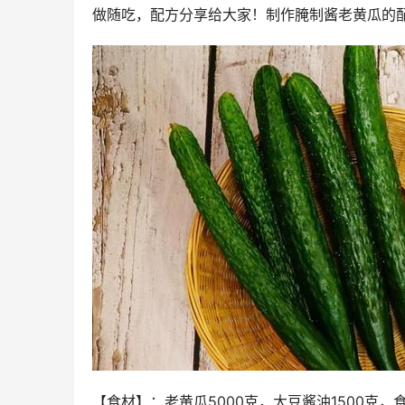
做随吃，配方分享给大家！制作腌制酱老黄瓜的配
【食材】：老黄瓜5000克，大豆酱油1500克，食