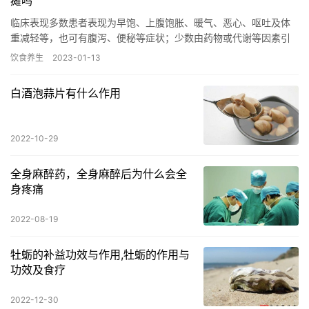
瘫吗
临床表现多数患者表现为早饱、上腹饱胀、暖气、恶心、呕吐及体
重减轻等，也可有腹泻、便秘等症状；少数由药物或代谢等因素引
起慢性胃轻瘫患者起病隐匿，症状持续或反复发作达数月至数年不
饮食养生
2023-01-13
等，极…
白酒泡蒜片有什么作用
2022-10-29
全身麻醉药，全身麻醉后为什么会全
身疼痛
2022-08-19
牡蛎的补益功效与作用,牡蛎的作用与
功效及食疗
2022-12-30