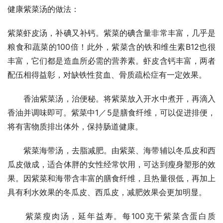
健康紫菜汤的做法：
紫菜虾皮汤，补碘又补钙。紫菜的碘含量非常丰富，几乎是
粮食和蔬菜的100倍！此外，紫菜含的铁和维生素B12也很
丰富，它们都是造血所必需的营养素。虾皮含钙丰富，两者
配伍相得益彰，对缺铁性贫血、骨质疏松症有一定效果。
　　香油紫菜汤，治便秘。将紫菜放入开水中煮开，再滴入
香油并调味即可。紫菜中1／5是膳食纤维，可以促进排便，
将有害物质排出体外，保持肠道健康。
　　紫菜海带汤，去脂减肥。由紫菜、海带辅以冬瓜皮和西
瓜皮做成，适合体胖的女性经常饮用，可达到瘦身塑形的效
果。因紫菜和海带含丰富的膳食纤维，且热量很低，再加上
具有利水效果的冬瓜皮、西瓜皮，减肥效果会更加明显。
　　紫菜瘦肉汤，延年益寿。每100克干紫菜含蛋白质