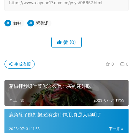
https://www.xiayuan17.com.cn/ysys/96657.html
做好
紫菜汤
赞
(0)
生成海报
0
0
葱椒拌炒绿叶菜你这么做,比买的还好吃
上一篇
2023-07-31 11:55
鹿角除了能打架,还有这种作用,真是太聪明了
2023-07-31 11:58
下一篇