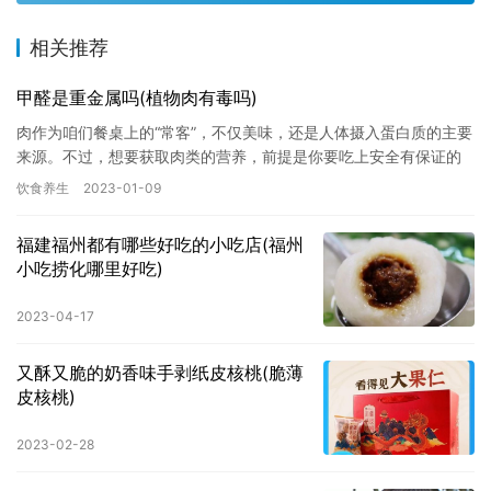
相关推荐
甲醛是重金属吗(植物肉有毒吗)
肉作为咱们餐桌上的“常客”，不仅美味，还是人体摄入蛋白质的主要
来源。不过，想要获取肉类的营养，前提是你要吃上安全有保证的
肉，从选肉、吃肉再到存肉，每一点都很重要。 先说说下边这4种…
饮食养生
2023-01-09
福建福州都有哪些好吃的小吃店(福州
小吃捞化哪里好吃)
2023-04-17
又酥又脆的奶香味手剥纸皮核桃(脆薄
皮核桃)
2023-02-28