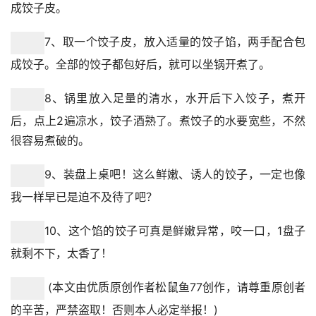
放心好了，不会出水，一点儿汤汁都不会有的。这个时候鸡
蛋碎也晾凉了，切碎的大白菜不用挤水，直接放进锅里，和
炒好的鸡蛋碎一起，搅拌均匀。
5、把切成碎的鲜嫩小蒜苗放进去，再加入1小把小虾皮，加
入香油适量，鸡精1小勺，搅拌均匀，白菜鸡蛋饺子馅就调