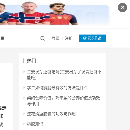
✕
禁忌
登录
注册
发表作品
热门
生姜发芽还能吃吗(生姜出芽了发青还能不
能吃)
学生如何瘦腿最有效的方法是什么
梨的营养价值，鸡爪梨的营养价值及功效
与作用
每走
连花清瘟胶囊的功效与作用
知
桃胶知识
诱