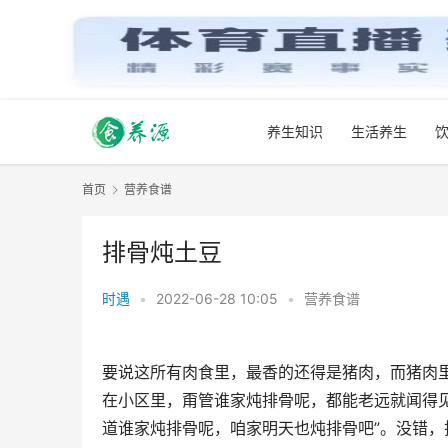
养生知识
生活养生
首页
营养食谱
排骨炖土豆
时遇
•
2022-06-28 10:05
•
营养食谱
要说这所有肉食里，最香的还得是猪肉，而猪肉
在小区里，甭管谁家炖排骨呢，都能老远就闻得
道谁家炖排骨呢，咱家明天也炖排骨吧”。没错