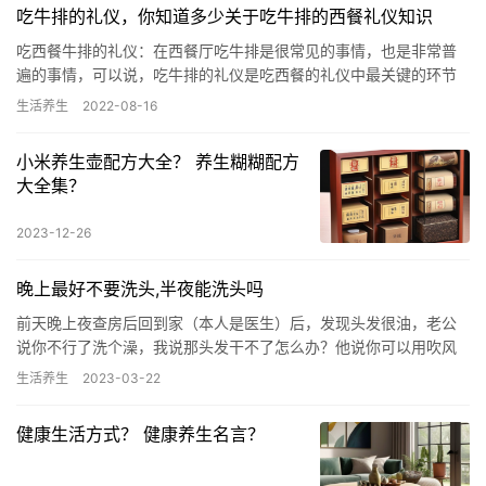
吃牛排的礼仪，你知道多少关于吃牛排的西餐礼仪知识
吃西餐牛排的礼仪：在西餐厅吃牛排是很常见的事情，也是非常普
遍的事情，可以说，吃牛排的礼仪是吃西餐的礼仪中最关键的环节
之一。西餐中的牛排简介：吃西餐牛排我们必须了解牛排的分类，
生活养生
2022-08-16
否则就…
小米养生壶配方大全？ 养生糊糊配方
大全集？
2023-12-26
晚上最好不要洗头,半夜能洗头吗
前天晚上夜查房后回到家（本人是医生）后，发现头发很油，老公
说你不行了洗个澡，我说那头发干不了怎么办？他说你可以用吹风
机吹干啊。听了他的话，我就去洗了个澡，洗完后我用毛巾擦了擦
生活养生
2023-03-22
就用吹…
健康生活方式？ 健康养生名言？