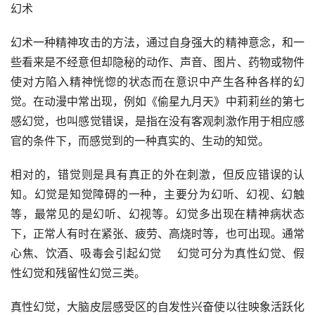
幻术 　　
幻术一种精神攻击的方法，通过自身强大的精神意念，和一
些看来是不经意但却隐秘的动作、声音、图片、药物或物件
使对方陷入精神恍惚的状态而在意识中产生各种各样的幻
觉。在动漫中常出现，例如《偷星九月天》中莉莉丝的第七
感幻觉，也叫感觉错误，是指在没有客观刺激作用于相应感
官的条件下，而感觉到的一种真实的、生动的知觉。
相对的，错觉则是具有真正的外在刺激，但反应错误的认
知。幻觉是知觉障碍的一种，主要分为幻听、幻视、幻触
等，最常见的是幻听、幻视等。幻觉多出现在精神病状态
下，正常人有时在紧张、疲劳、高烧时等，也可出现。通常
心焦、饮酒、吸毒会引起幻觉　 幻觉可分为真性幻觉、假
性幻觉和残留性幻觉三类。
真性幻觉，大脑皮层感受区的自发性兴奋使以往映象活跃化