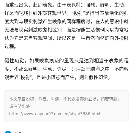
而重现出来，此即表象。由于表象特别强烈，鲜明、生动、
详尽而”投射”到外部客观世界。”投射”是指当表象活化的强
度大到与现实刺激产生映象的同样程度时，在人的意识中就
无法与现实刺激映象相区别，而是按照生活惯例习以为常地
认为它是来自客观空间，所以这是一种自然而然的向外投射
过程。 　　
假性幻觉，如果映象痕迹的重现只是达到相当于表象的程
度，不那么鲜明、生动、详尽，只活跃于脑海之中，不向客
观世界”投射”，且是小随意而产生，则为假性幻觉。
本文来自投稿，作者：时遇，不代表食养源立场，如若转载，
请注明出处：
https://www.xiayuan17.com.cn/shys/7686.html