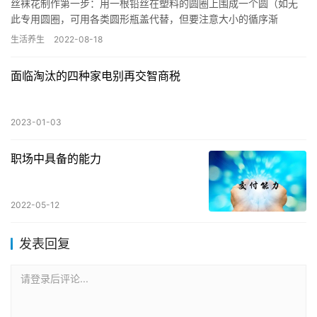
丝袜花制作第一步：用一根铅丝在塑料的圆圈上围成一个圆（如无
此专用圆圈，可用各类圆形瓶盖代替，但要注意大小的循序渐
进），我选的是绿色的铅丝，但实际效果是金色或银色的更好。注
生活养生
2022-08-18
意根部不要…
面临淘汰的四种家电别再交智商税
2023-01-03
职场中具备的能力
2022-05-12
发表回复
请登录后评论...