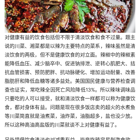
对健康有益的饮食包括但不限于清淡饮食和食不过量。题主
说的川菜、湘菜都是以辣为主要特点的菜系，辣味虽然是清
淡饮食的两极，但不是健康饮食的对立面。辣椒中的辣椒素
能降低血压、减少脑卒中、促进钠排泄、逆转心肌肥大、拮
抗血管损害、预防肥胖、抗动脉硬化、增加运动耐量、改善
脂肪肝和降低血糖等诸多益处。美国国民健康与营养检查调
查也证实，常吃辣全因死亡风险降低13%。所以辣味调味品
只要吃的人可以接受，就和清淡饮食一样都可以称为健康饮
食，都对身体有益。问题是现在很多饭店卖的超火的水煮鱼
等川菜简直就是油煮菜，油炸菜，油脂超多，盐也没少放。
所以这种高油高盐版的川菜就谈不上对健康有益了。
另外提倡饮食清淡也对减重有益，毕竟吃辣容易刺激食欲，