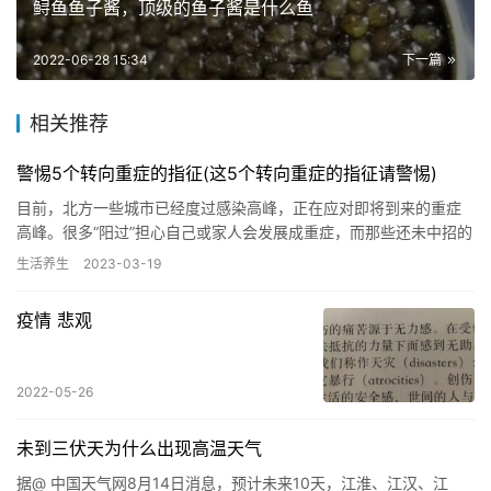
鲟鱼鱼子酱，顶级的鱼子酱是什么鱼
2022-06-28 15:34
下一篇
相关推荐
警惕5个转向重症的指征(这5个转向重症的指征请警惕)
目前，北方一些城市已经度过感染高峰，正在应对即将到来的重症
高峰。很多“阳过”担心自己或家人会发展成重症，而那些还未中招的
人们，对于未知的重症高峰充满担忧，各种疑问接踵而来。 “高烧…
生活养生
2023-03-19
疫情 悲观
2022-05-26
未到三伏天为什么出现高温天气
据@ 中国天气网8月14日消息，预计未来10天，江淮、江汉、江