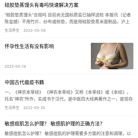
硅胶垫蒸馒头有毒吗快速解决方案
“硅胶垫蒸馒头”合规吗 目前尚无国标质监已抽样送检 本报讯（记者
陈玺撼）不用竹片、纱布或棕垫，而是用硅胶垫蒸米面制品，沪上
部分饭店的“创新”之举令消费者担忧。业内人士指出，一些硅…
生活养生
2023-05-08
怀孕性生活有没有影响
2022-05-19
中国古代瘟疫书籍
一、《神农本草经》 《神农本草经》又称《本草经》或《本经》，
托名“神农”所作，实成书于汉代，是中医四大经典著作之一，是现存
最早的中药学著作。《神农本草经》全书分三卷，载药365种，…
生活养生
2022-05-25
敏感痘肌怎么护理？ 敏感肌护理的正确方法？
敏感痘肌怎么护理？ 敏感痘肌的护理需要多方面的注意和调理，以