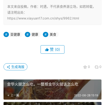
本文来自投稿，作者：时遇，不代表食养源立场，如若转载，
请注明出处：
https://www.xiayuan17.com.cn/shys/9962.html
亚健康
健康
美食
赞
(0)
生成海报
0
0
金华火腿怎么吃，一整根金华火腿该怎么吃
上一篇
2022-06-28 15:19