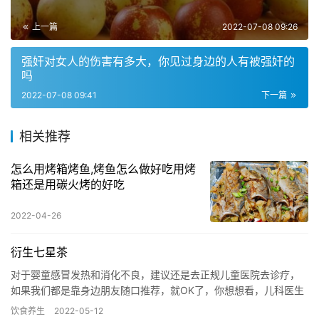
上一篇
2022-07-08 09:26
强奸对女人的伤害有多大，你见过身边的人有被强奸的
吗
2022-07-08 09:41
下一篇
相关推荐
怎么用烤箱烤鱼,烤鱼怎么做好吃用烤
箱还是用碳火烤的好吃
2022-04-26
衍生七星茶
对于婴童感冒发热和消化不良，建议还是去正规儿童医院去诊疗，
如果我们都是靠身边朋友随口推荐，就OK了，你想想看，儿科医生
是不是下岗了。 我查了下，七星茶有广州公司生产的，是OTC；
饮食养生
2022-05-12