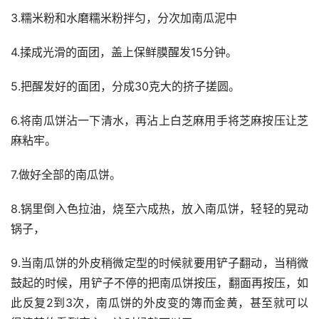
3.糯米粉和水磨糯米粉拌匀，分次加南瓜泥中
4.揉成光滑的面团，盖上保鲜膜醒发15分钟。
5.把醒发好的面团，分成30克大的挤子搓圆。
6.将南瓜饼沾一下清水，再沾上白芝麻用手将芝麻按压让芝
麻粘牢。
7.做好全部的南瓜饼。
8.锅里倒入色拉油，烧至六成热，放入南瓜饼，轻轻的晃动
锅子，
9.当南瓜饼的外皮稍微定型的时候就要用铲子翻动，当稍微
鼓起的时候，用铲子不停的把南瓜饼按压，翻面再按压，如
此反复2到3次，南瓜饼的外皮变的簿而金黄，甚至就可以