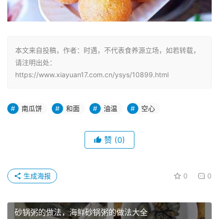
本文来自投稿，作者：时遇，不代表食养源立场，如若转载，
请注明出处：
https://www.xiayuan17.com.cn/ysys/10899.html
南瓜饼
和面
油温
空心
赞
(0)
生成海报
0
0
砂锅粥的做法，海鲜砂锅粥的做法大全