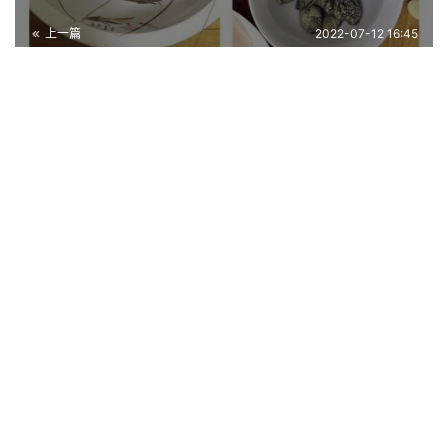
上一篇
2022-07-12 16:45
淋巴结发炎症状，淋巴结炎什么症状
2022-07-12 17:12
下一篇
相关推荐
大家来说说你觉得韩式料理好不好吃呢
韩国料理主要特色和东北菜相近，主要以凉拌、炖煮、烧烤和生菜
为主。一般韩国人在韩国餐厅聚会是不会吃石锅拌饭和冷面的，这
相当于我们中国的快餐，一个碟子里面有饭有菜的那种（三五个人
饮食养生
2022-12-27
一起进…
荆州本地特色美食(荆州特产美食排行
榜前十名)
2023-05-31