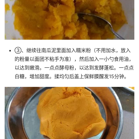
③、继续往南瓜泥里面加入糯米粉（不用加水，放入
的粉量以面团不粘手为准），然后加入一小勺食用油，
以达到嫩滑。一点点酵母粉，以达到发酵蓬松。一点点
白糖，增加甜度。揉均匀后盖上保鲜膜醒发15分钟。