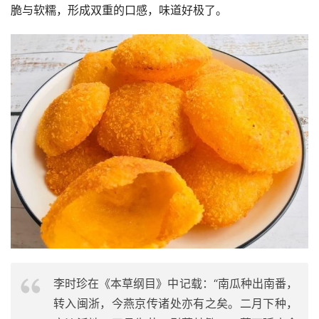
脆与软糯，形成双重的口感，味道好极了。
李时珍在《本草纲目》中记载：“南瓜种出南番，
转入闽浙，今燕京传诸处亦有之矣。二月下种，