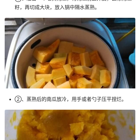
籽，再切成大块，放入锅中隔水蒸熟。
②、蒸熟后的南瓜放冷，用手或者勺子压平捏烂。