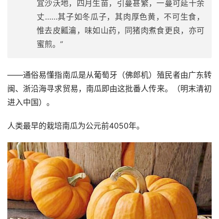
宜沙沃地，四月生苗，引蔓甚繁，一蔓可延十余
丈……其子如冬瓜子，其肉厚色黄，不可生食，
惟去皮瓤瀹，味如山药，同猪肉煮食更良，亦可
蜜煎。”
——通俗易懂指南瓜是从葡萄牙（佛郎机）殖民者由广东转
闽、浙沿海寻求贸易，南瓜即由这批番人传来。（明末清初
进入中国）。
人类最早的栽培南瓜为公元前4050年。