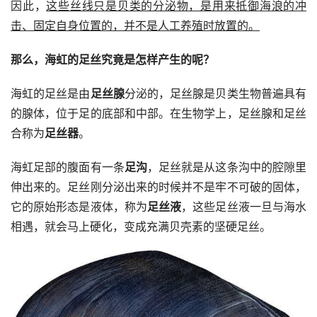
因此，
这些丝线只是贝类的分泌物，是用来抵御海浪的冲
击、固定自身位置的，并不是人工养殖时放置的。
那么，海虹的足丝究竟是怎样产生的呢？
海虹的足丝是由
足丝腺
分泌的，足丝腺是贝类生物普遍具有
的腺体，位于足的底部和中部。在生物学上，足丝腺和足丝
合称为
足丝器
。
海虹足部的腹面有一条
足沟
，足丝就是从这条沟中的腔隙里
伸出来的。足丝刚分泌出来的时候并不是牢不可破的固体，
它的原始形态是液体，称为
足丝液
，这些足丝液一旦与海水
相遇，就会马上硬化，变成充满贝壳素的坚硬足丝。