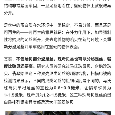
结构非常紧密牢固，一旦足丝附着在了坚硬物体上就很难再
分开。
足丝中的蛋白质在水环境中非常稳定，不易分解，而且还是
可再生
的——可再生的意思就是：在外力作用下，如果强制
性将贻贝的足丝断开，失去附着物的贻贝在新的环境下会
重
新分泌足丝
并牢牢粘附在坚硬的物体表面。
其实，
不仅贻贝能分泌足丝，珠母贝类也可以分泌足丝，强
度比贻贝还要高。
研究人员曾研究过马氏珠母贝、企鹅珍珠
贝、翡翠贻贝这三种双壳贝类足丝的超微结构，扫描电镜的
检测结果显示，不同的贝类足丝的粗细程度是不同的。马氏
珠母贝单根足丝的直径为
0.6~0.9微米
，企鹅珍珠贝为
1~1.5微米
，珠母贝为
1.2~1.5微米
，这三种珠母贝足丝的蛋
白质排列紧密程度都远远大于翡翠贻贝。