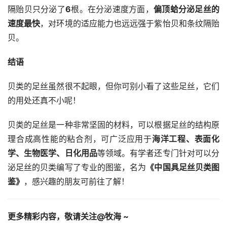
隔贻贝只分泌了
6
根。在分泌速度方面，
偏顶蛤分泌足丝的
速度最快
，对环境的适应能力也远远强于紫怡贝和条纹隔贻
贝。
结语
贝类的足丝虽然很不起眼，但你可别小看了这些足丝，它们
的用处还真不小呢！
贝类的足丝是一种非常坚固的材料，可以根据足丝的结构原
理合成高性能的粘合剂，可广泛应用于
海洋工程、表面化
学、生物医学、日化用品
等领域。有学者还专门针对可以分
泌足丝的贝类编写了专业的图鉴，名为
《中国具足丝贝类图
鉴》
，感兴趣的朋友可前往了解！
更多精彩内容，敬请关注@牧海 ~