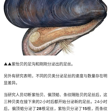
▲▲紫怡贝的足沟和刚刚分泌出的足丝。
另外有研究表明，不同的贝类分泌足丝的速度与数量存在明
显差异。
当研究人员切断紫怡贝、偏顶蛤、条纹隔贻贝的足丝后，这
三种贝类在接下来的2小时后都开始分泌新的足丝。24小时
后，偏顶蛤分泌了
28
根足丝，紫怡贝分泌了
15
根，而条纹