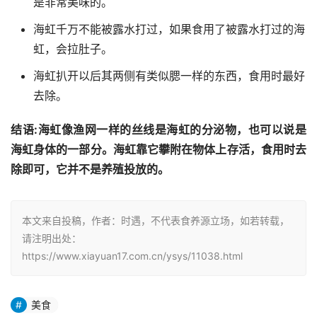
是非常美味的。
海虹千万不能被露水打过，如果食用了被露水打过的海
虹，会拉肚子。
海虹扒开以后其两侧有类似腮一样的东西，食用时最好
去除。
结语:海虹像渔网一样的丝线是海虹的分泌物，也可以说是
海虹身体的一部分。海虹靠它攀附在物体上存活，食用时去
除即可，它并不是养殖投放的。
本文来自投稿，作者：时遇，不代表食养源立场，如若转载，
请注明出处：
https://www.xiayuan17.com.cn/ysys/11038.html
美食