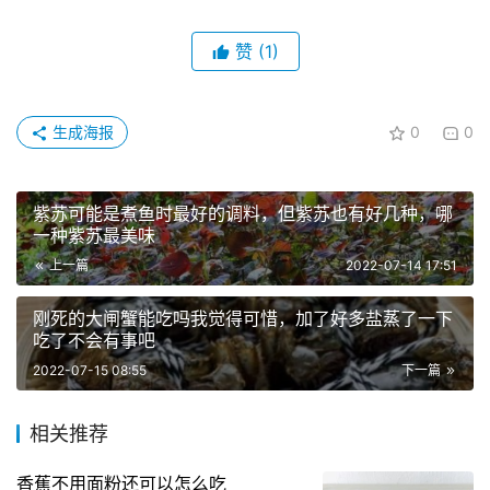
赞
(1)
生成海报
0
0
紫苏可能是煮鱼时最好的调料，但紫苏也有好几种，哪
一种紫苏最美味
上一篇
2022-07-14 17:51
刚死的大闸蟹能吃吗我觉得可惜，加了好多盐蒸了一下
吃了不会有事吧
2022-07-15 08:55
下一篇
相关推荐
香蕉不用面粉还可以怎么吃