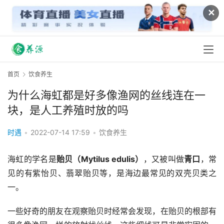
✕
首页
饮食养生
为什么海虹都是好多像渔网的丝线连在一
块，是人工养殖时放的吗
时遇
•
2022-07-14 17:59
•
饮食养生
海虹的学名是
贻贝（Mytilus edulis）
，又被叫做
青口
，常
见的有紫怡贝、翡翠贻贝等，是海边最常见的双壳贝类之
一。
一些好奇的朋友在观察贻贝时经常会发现，在贻贝的根部有