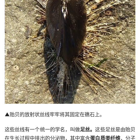
▲贻贝的放射状丝线牢牢将其固定在礁石上。
这些丝线有一个统一的学名，叫做
足丝。
这些足丝是由贻贝
在生长过程中排出的分泌物，其中富含
蛋白质类纤维
，分子