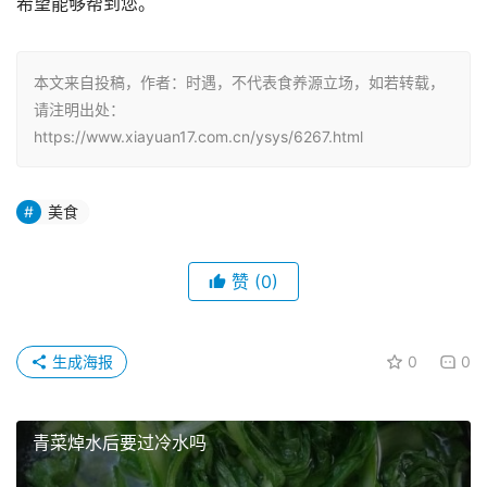
希望能够帮到您。
本文来自投稿，作者：时遇，不代表食养源立场，如若转载，
请注明出处：
https://www.xiayuan17.com.cn/ysys/6267.html
美食
赞
(0)
生成海报
0
0
青菜焯水后要过冷水吗