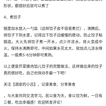
形状，都捏好后就可以煮了
4、煮饺子
锅里加水放入一勺盐（这样饺子皮不容易煮烂），沸腾后，
将饺子下到水里，记得边下饺子边缓慢的搅动，防止饺子粘
锅底。大火先将饺子煮一开水，点少许凉水，将火变成中
火，保持水沸腾即可，中间如果水花太大，就加点儿凉水降
温，一般煮5-6分钟即可煮熟。
以上便是芹菜猪肉馅儿饺子的完整做法，这样做出来的饺子
真的很好吃，自己也快动手最一下吧！
关注【调皮的小吕】，记录美食、分享美食
，与大家共同交流学习。民以食为天，食以饺为鲜，一日有
三餐，吃出幸福感！欢迎转发评论！