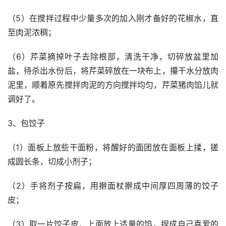
（5）在搅拌过程中少量多次的加入刚才备好的花椒水，直
至肉泥浓稠；
（6）芹菜摘掉叶子去除根部，清洗干净，切碎放盆里加
盐，待杀出水份后，将芹菜碎放在一块布上，攥干水分放肉
泥里，顺着原先搅拌肉泥的方向搅拌均匀，芹菜猪肉馅儿就
调好了。
3、包饺子
（1）面板上放些干面粉，将醒好的面团放在面板上揉，搓
成圆长条，切成小剂子；
（2）手将剂子按扁，用擀面杖擀成中间厚四周薄的饺子
皮；
（3）取一片饺子皮，上面放上适量的馅，捏成自己喜爱的