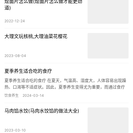
烩面片怎么做(烩面片怎么做才能更劲
道)
2022-12-24
大理文玩核桃,大理油菜花樱花
2023-08-04
夏季养生适合吃的食疗
夏季养生适合吃的食疗 在夏天，气温高、湿度大，人体容易出现躁
热、口渴等不适症状。因此，夏季养生变得尤为重要，而通过食疗
调理也是一种非常有效的方式。以下介绍一些夏季养生适合吃的食
饮食养生
2024-03-14
疗，…
马肉馅水饺(马肉水饺馅的做法大全)
2023-03-10