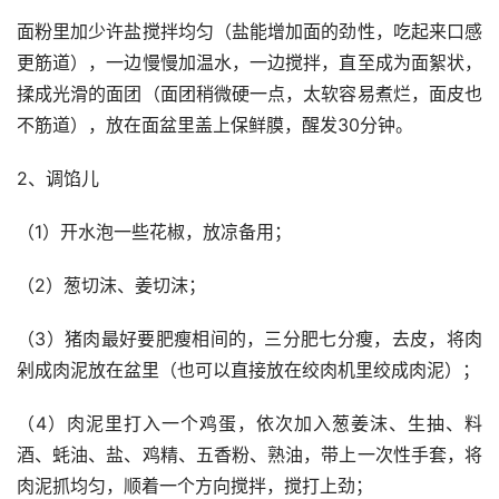
面粉里加少许盐搅拌均匀（盐能增加面的劲性，吃起来口感
更筋道），一边慢慢加温水，一边搅拌，直至成为面絮状，
揉成光滑的面团（面团稍微硬一点，太软容易煮烂，面皮也
不筋道），放在面盆里盖上保鲜膜，醒发30分钟。
2、调馅儿
（1）开水泡一些花椒，放凉备用；
（2）葱切沫、姜切沫；
（3）猪肉最好要肥瘦相间的，三分肥七分瘦，去皮，将肉
剁成肉泥放在盆里（也可以直接放在绞肉机里绞成肉泥）；
（4）肉泥里打入一个鸡蛋，依次加入葱姜沫、生抽、料
酒、蚝油、盐、鸡精、五香粉、熟油，带上一次性手套，将
肉泥抓均匀，顺着一个方向搅拌，搅打上劲；