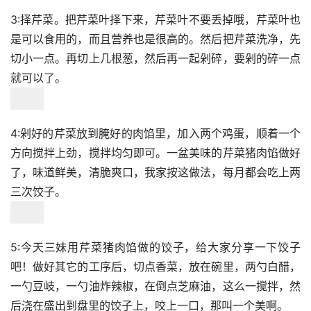
3:择芹菜。把芹菜叶择下来，芹菜叶不要丢掉哦，芹菜叶也
是可以食用的，而且营养也是很高的。然后把芹菜洗净，先
切小一点。再切上几根葱，然后再一起剁碎，要剁的碎一点
就可以了。
4:剁好的芹菜放到腌好的肉馅里，加入两个鸡蛋，顺着一个
方向搅拌上劲，搅拌均匀即可。一盆美味的芹菜猪肉馅做好
了，味道鲜美，清脆爽口，我家按这做法，每月都会吃上两
三次饺子。
5:今天三妹用芹菜猪肉馅做的饺子，给大家分享一下饺子
吧！做好其它的工序后，切点香菜，放在碗里，两勺白醋，
一勺豆岐，一勺油炸辣椒，在倒点芝麻油，这么一搅拌，然
后浇在盛出到盘里的饺子上，咬上一口，那叫一个美啊。