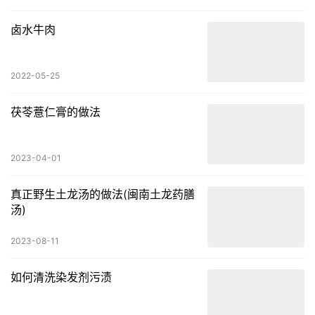
卤水牛肉
2022-05-25
茯苓薏仁膏的做法
2023-04-01
真正野生土龙汤的做法(闽南土龙药膳
汤)
2023-08-11
如何清洗染发剂污渍