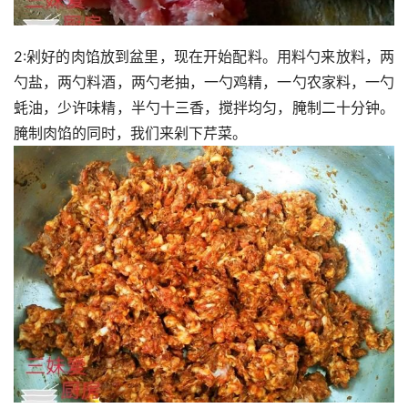
2:剁好的肉馅放到盆里，现在开始配料。用料勺来放料，两
勺盐，两勺料酒，两勺老抽，一勺鸡精，一勺农家料，一勺
蚝油，少许味精，半勺十三香，搅拌均匀，腌制二十分钟。
腌制肉馅的同时，我们来剁下芹菜。