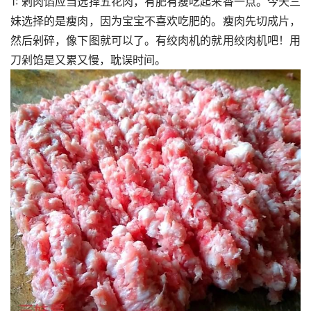
1: 剁肉馅应当选择五花肉，有肥有瘦吃起来香一点。今天三
妹选择的是瘦肉，因为宝宝不喜欢吃肥的。瘦肉先切成片，
然后剁碎，像下图就可以了。有绞肉机的就用绞肉机吧！用
刀剁馅是又累又慢，耽误时间。