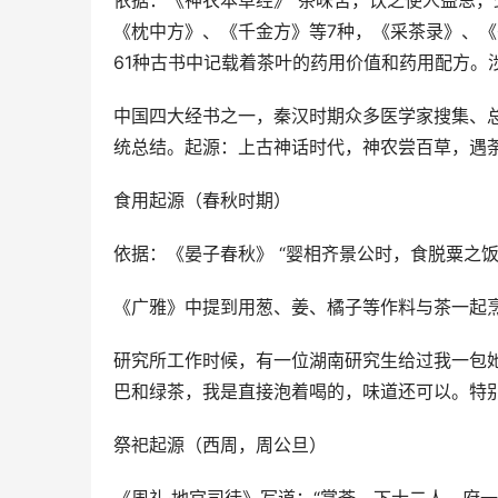
依据：《神农本草经》“茶味苦，饮之使人益思，
《枕中方》、《千金方》等7种，《采茶录》、
61种古书中记载着茶叶的药用价值和药用配方。涉
中国四大经书之一，秦汉时期众多医学家搜集、
统总结。起源：上古神话时代，神农尝百草，遇
食用起源（春秋时期）
依据：《晏子春秋》 “婴相齐景公时，食脱粟之饭
《广雅》中提到用葱、姜、橘子等作料与茶一起
研究所工作时候，有一位湖南研究生给过我一包
巴和绿茶，我是直接泡着喝的，味道还可以。特
祭祀起源（西周，周公旦）