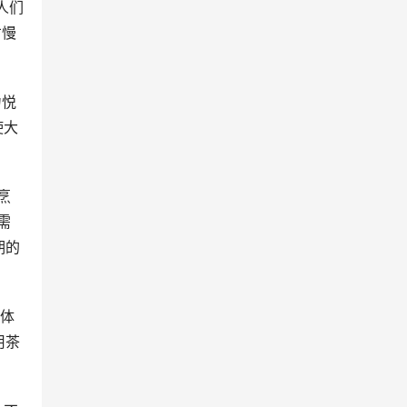
人们
才慢
力悦
使大
烹
需
期的
身体
用茶