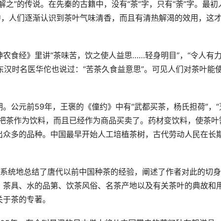
之”的传说。在先秦的古籍中，没有“茶”字，只有“荼”字。最初
中，人们逐渐认识到茶叶气味清香，而且有清热解渴的效用，这
农食经》里讲“茶味苦，饮之使人益思……轻身明目”，“令人有
”东汉时名医华佗也说过：“苦茶久食益意思”。可见人们对茶叶能
。公元前59年，王褒的《僮约》中有“武都买茶，杨氏担荷”，“
仅把茶作为饮料，而且已经作为商品买卖了。药材变饮料，使茶叶
出众多的品种。中国最早开始人工培植茶树，古代劳动人民在长
它系统地总结了唐代以前中国种茶的经验，阐述了作者对此的切
、茶具、水的品第、饮茶风俗、名茶产地以及有关茶叶的典故和
关于茶的专著。