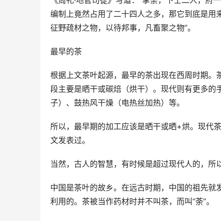
《周礼·地官司徒》写道：“掌荼，下士二人，府一
编制上竟然占用了二十四人之多，那它到底是用
征野疏材之物，以待邦事，凡畜聚之物”。
最早的茶
根据上文茶叶起源，最早的茶出现在西周时期。
段主要是晒干或碳焙（烘干）。现代则有更多的
子）、鼓热风干燥（电热丝加热）等。
所以，最早期的加工应该是晒干或晒+烘。现代
文发表过。
当然，古人的智慧，有时候是超过现代人的，所
中国是茶叶的故乡。在远古时期，中国的祖先就
利用的。茶被当作药材时并不叫茶，而叫“荼”。