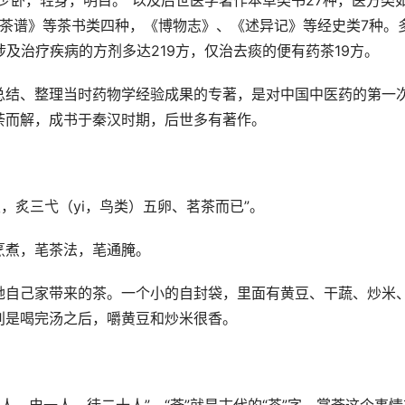
少卧，轻身，明目。”以及后世医学著作本草类书27种，医方类
《茶谱》等茶书类四种，《博物志》、《述异记》等经史类7种。
及治疗疾病的方剂多达219方，仅治去痰的便有药茶19方。
总结、整理当时药物学经验成果的专著，是对中国中医药的第一
荼而解，成书于秦汉时期，后世多有著作。
，炙三弋（yi，鸟类）五卵、茗茶而已”。
烹煮，芼茶法，芼通腌。
她自己家带来的茶。一个小的自封袋，里面有黄豆、干蔬、炒米
别是喝完汤之后，嚼黄豆和炒米很香。