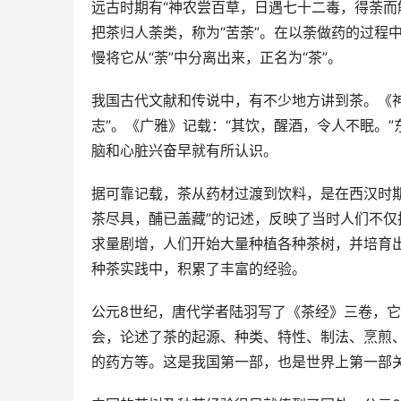
远古时期有“神农尝百草，日遇七十二毒，得荼而解
把茶归人荼类，称为“苦荼”。在以荼做药的过程
慢将它从“荼”中分离出来，正名为“茶”。
我国古代文献和传说中，有不少地方讲到茶。《神
志”。《广雅》记载：“其饮，醒酒，令人不眠。
脑和心脏兴奋早就有所认识。
据可靠记载，茶从药材过渡到饮料，是在西汉时期
茶尽具，酺已盖藏”的记述，反映了当时人们不
求量剧增，人们开始大量种植各种茶树，并培育
种茶实践中，积累了丰富的经验。
公元8世纪，唐代学者陆羽写了《茶经》三卷，
会，论述了茶的起源、种类、特性、制法、烹煎
的药方等。这是我国第一部，也是世界上第一部