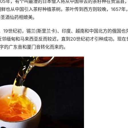
05年，有个叫最澄的日本僧人将从中国带去的茶籽种在贺滋县
朝鲜也从中国引入茶籽种植茶树。茶叶传到西方则较晚，1657年
和圣酒仙药相媲美。
。19世纪初，锡兰(斯里兰卡)、印度、越南和中国北方的俄国也
近邻缅甸和马来西亚反而较迟，直到20世纪初才引种成功。现在
”字的广东音和厦门音转化而来的。