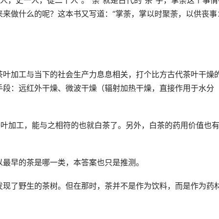
人，史一人，徒二十人”。“荼”就是古代的“茶”字，掌荼这个事情
来来做什么的呢？这本书又写道：“掌荼，掌以时聚荼，以供丧事
茶叶加工与当下的社会生产力息息相关，打个比方古代茶叶干燥
手段：远红外干燥、微波干燥（辐射加热干燥，直接作用于水分
茶叶加工，能与之相符的也就白茶了。另外，白茶的药用价值也
以最早的茶是哪一类，本答案也只是推测。
发现了野生的茶树。但在那时，茶并不是作为饮料，而是作为药