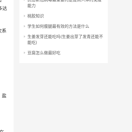
如
能力
多达
桃胶知识
学生如何瘦腿最有效的方法是什么
次系
生姜发芽还能吃吗(生姜出芽了发青还能不
能吃)
豆腐怎么做最好吃
、盐