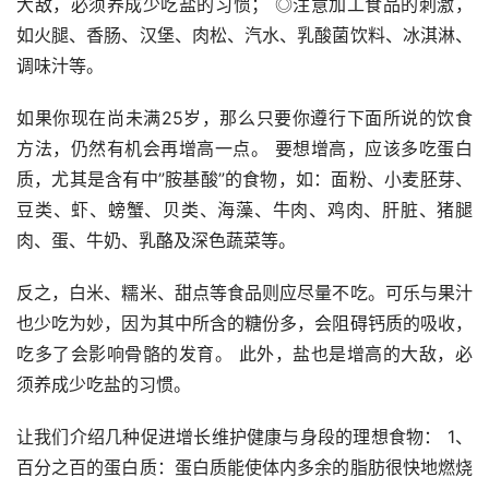
大敌，必须养成少吃盐的习惯； ◎注意加工食品的刺激，
如火腿、香肠、汉堡、肉松、汽水、乳酸菌饮料、冰淇淋、
调味汁等。
如果你现在尚未满25岁，那么只要你遵行下面所说的饮食
方法，仍然有机会再增高一点。 要想增高，应该多吃蛋白
质，尤其是含有中”胺基酸”的食物，如：面粉、小麦胚芽、
豆类、虾、螃蟹、贝类、海藻、牛肉、鸡肉、肝脏、猪腿
肉、蛋、牛奶、乳酪及深色蔬菜等。
反之，白米、糯米、甜点等食品则应尽量不吃。可乐与果汁
也少吃为妙，因为其中所含的糖份多，会阻碍钙质的吸收，
吃多了会影响骨骼的发育。 此外，盐也是增高的大敌，必
须养成少吃盐的习惯。
让我们介绍几种促进增长维护健康与身段的理想食物： 1、
百分之百的蛋白质：蛋白质能使体内多余的脂肪很快地燃烧