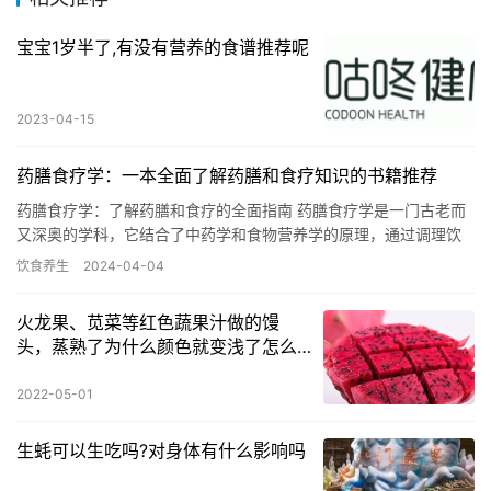
宝宝1岁半了,有没有营养的食谱推荐呢
2023-04-15
药膳食疗学：一本全面了解药膳和食疗知识的书籍推荐
药膳食疗学：了解药膳和食疗的全面指南 药膳食疗学是一门古老而
又深奥的学科，它结合了中药学和食物营养学的原理，通过调理饮
食来达到保健养生和治疗疾病的效果。对于关注健康的人来说，了
饮食养生
2024-04-04
解药…
火龙果、苋菜等红色蔬果汁做的馒
头，蒸熟了为什么颜色就变浅了怎么
固色
2022-05-01
生蚝可以生吃吗?对身体有什么影响吗