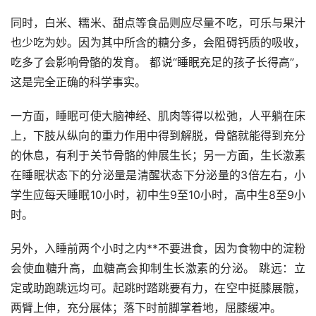
同时，白米、糯米、甜点等食品则应尽量不吃，可乐与果汁
也少吃为妙。因为其中所含的糖分多，会阻碍钙质的吸收，
吃多了会影响骨骼的发育。 都说“睡眠充足的孩子长得高”，
这是完全正确的科学事实。
一方面，睡眠可使大脑神经、肌肉等得以松弛，人平躺在床
上，下肢从纵向的重力作用中得到解脱，骨骼就能得到充分
的休息，有利于关节骨骼的伸展生长；另一方面，生长激素
在睡眠状态下的分泌量是清醒状态下分泌量的3倍左右，小
学生应每天睡眠10小时，初中生9至10小时，高中生8至9小
时。
另外，入睡前两个小时之内**不要进食，因为食物中的淀粉
会使血糖升高，血糖高会抑制生长激素的分泌。 跳远：立
定或助跑跳远均可。起跳时踏跳要有力，在空中挺膝展髋，
两臂上伸，充分展体；落下时前脚掌着地，屈膝缓冲。