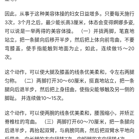
因此，从事于这种美容体操的妇女日益增多。只要每天施行
3次，3个月之后，最少能长高3厘米，体态会变得婀娜多姿,
可以说是一举两得的美容体操。 （一）并拢两脚，笔直地
站立，把一条腿向后移开半步，然后把上体向前弯曲，不要
弯膝盖，使手指能触到地面为止，如此，连续做15～20
次。
这个动作，可以使大腿及膝盖的线条优美柔和，令左右两腿
匀称。 （二）两脚打开30～60厘米，挺直地站立，把一条
腿向后退半步，然后把上身扭曲，使指尖能够触及另一侧的
脚趾。 并连续做10～15次。
这个动作，可以使两腕的线条优美柔和，腰围缩小，并矫正
脊椎柱的弯曲。 （三）两脚打开60～70厘米，把一条腿向
后退半步，再抬起双臂，与肩膀同高，然后把双臂水平地向
后甩去。向长腿的方向扭转7次，向短腿的方向扭转4次。