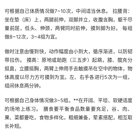
可根据自己体质情况做7~10次，中间适当休息。 拉腰背：
坐在垫（床）上，两腿前伸，双脚并立，收腹含胸，躯干尽
量前屈，低头、伸颈，两臂同时前伸，摸到脚为好。 每组
做8~12次，3~4组为宜。
做时注意由慢到快，动作幅度由小到大，循序渐进，以防韧
带拉伤。 摸高：原地或助跑（三五步）起跳，膝、髋充分
挺直，立腰挺胸，两臂上伸用手去触摸吊在空中的物体，物
体高度以尽力方可摸到为宜。左、右手各进行5次为一组，
组间休息两分钟。
可根据自己身体情况做3~5组。**在开阔、平坦、软硬适度
的场地上练习。 膳食要平衡食品数量要充足，谷、肉、
果、菜都要吃，食物多样化，粗细兼备，荤素搭配，相互取
长补短。