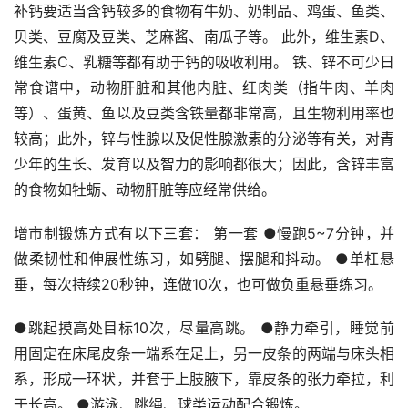
补钙要适当含钙较多的食物有牛奶、奶制品、鸡蛋、鱼类、
贝类、豆腐及豆类、芝麻酱、南瓜子等。 此外，维生素D、
维生素C、乳糖等都有助于钙的吸收利用。 铁、锌不可少日
常食谱中，动物肝脏和其他内脏、红肉类（指牛肉、羊肉
等）、蛋黄、鱼以及豆类含铁量都非常高，且生物利用率也
较高；此外，锌与性腺以及促性腺激素的分泌等有关，对青
少年的生长、发育以及智力的影响都很大；因此，含锌丰富
的食物如牡蛎、动物肝脏等应经常供给。
增市制锻炼方式有以下三套： 第一套 ●慢跑5~7分钟，并
做柔韧性和伸展性练习，如劈腿、摆腿和抖动。 ●单杠悬
垂，每次持续20秒钟，连做10次，也可做负重悬垂练习。
●跳起摸高处目标10次，尽量高跳。 ●静力牵引，睡觉前
用固定在床尾皮条一端系在足上，另一皮条的两端与床头相
系，形成一环状，并套于上肢腋下，靠皮条的张力牵拉，利
于长高。 ●游泳、跳绳、球类运动配合锻炼。