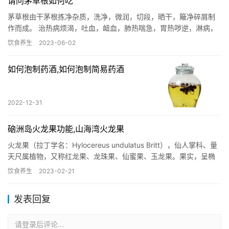
请问茅草根如何吃
茅草根由干茅根拣净杂质，洗净，微润，切段，晒干，簸净碎屑制
作而成。 治热病烦渴，吐血，衄血，肺热喘急，胃热哕逆，淋病，
小便不利，水肿，黄疸。茅根性寒，亦有消炎作用。那么茅草根怎
饮食养生
2023-06-02
么吃…
如何泡制药酒,如何泡制简易药酒
2022-12-31
硇洲岛火龙果功能,山海湾火龙果
火龙果（拉丁学名：Hylocereus undulatus Britt），仙人掌科、量
天尺属植物，又称红龙果、龙珠果、仙蜜果、玉龙果。果实，呈椭
圆形，直径10-12厘米，外观为红色…
饮食养生
2023-02-21
发表回复
请登录后评论...