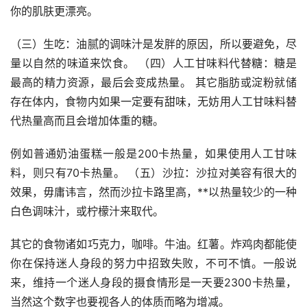
你的肌肤更漂亮。
（三）生吃：油腻的调味汁是发胖的原因，所以要避免，尽
量以自然的味道来饮食。 （四）人工甘味料代替糖：糖是
最高的精力资源，最后会变成热量。 其它脂肪或淀粉就储
存在体内，食物内如果一定要有甜味，无妨用人工甘味料替
代热量高而且会增加体重的糖。
例如普通奶油蛋糕一般是200卡热量，如果使用人工甘味
料，则只有70卡热量。 （五）沙拉：沙拉对美容有很大的
效果，毋庸讳言，然而沙拉卡路里高，**以热量较少的一种
白色调味汁，或柠檬汁来取代。
其它的食物诸如巧克力，咖啡。牛油。红薯。炸鸡肉都能使
你在保持迷人身段的努力中招致失败，不可不慎。一般说
来，维持一个迷人身段的摄食情形是一天要2300卡热量，
当然这个数字也要视各人的体质而略为增减。