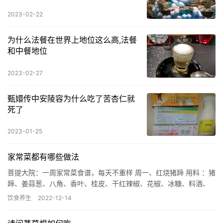
2023-02-22
为什么法餐在世界上地位这么高,法餐
和中餐地位
2023-02-27
甄嬛传中安陵容为什么吃了苦杏仁就
死了
2023-01-25
家常菜都有哪些做法
菩提大院：一周家常菜食谱，每天不重样 周一、红烧猪蹄 用料 ：猪
蹄、姜蒜葱、八角、香叶、桂皮、干红辣椒、花椒、冰糖、料酒、
生抽、老抽 做法 ： 第一步、猪蹄洗净先焯水：猪蹄入冷水下…
饮食养生
2022-12-14