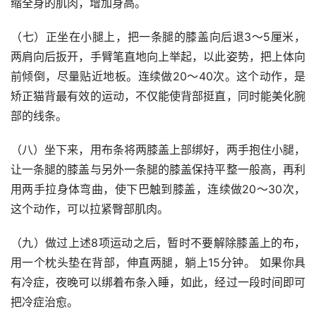
缩全身的肌肉，增加身高。
（七）正坐在小腿上，把一条腿的膝盖向后退3～5厘米，
两肩向后扳开，手臂笔直地向上举起，以此姿势，把上体向
前倾倒，尽量贴近地板。连续做20～40次。这个动作，是
矫正猫背最有效的运动，不仅能使背部挺直，同时能美化腕
部的线条。
（八）坐下来，用布条将两膝盖上部绑好，两手抱住小腿，
让一条腿的膝盖与另外一条腿的膝盖保持平整一般高，再利
用两手拉身体弯曲，使下巴触到膝盖，连续做20～30次，
这个动作，可以拉紧臀部肌肉。
（九）做过上述8项运动之后，暂时不要解除膝盖上的布，
用一个枕头垫在背部，伸直两腿，躺上15分钟。 如果你具
有冷症，夜晚可以绑着布条入睡，如此，经过一段时间即可
把冷症治愈。