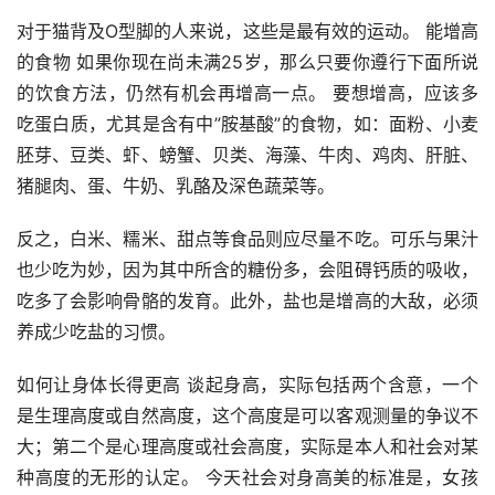
对于猫背及O型脚的人来说，这些是最有效的运动。 能增高
的食物 如果你现在尚未满25岁，那么只要你遵行下面所说
的饮食方法，仍然有机会再增高一点。 要想增高，应该多
吃蛋白质，尤其是含有中”胺基酸”的食物，如：面粉、小麦
胚芽、豆类、虾、螃蟹、贝类、海藻、牛肉、鸡肉、肝脏、
猪腿肉、蛋、牛奶、乳酪及深色蔬菜等。
反之，白米、糯米、甜点等食品则应尽量不吃。可乐与果汁
也少吃为妙，因为其中所含的糖份多，会阻碍钙质的吸收，
吃多了会影响骨骼的发育。此外，盐也是增高的大敌，必须
养成少吃盐的习惯。
如何让身体长得更高 谈起身高，实际包括两个含意，一个
是生理高度或自然高度，这个高度是可以客观测量的争议不
大；第二个是心理高度或社会高度，实际是本人和社会对某
种高度的无形的认定。 今天社会对身高美的标准是，女孩