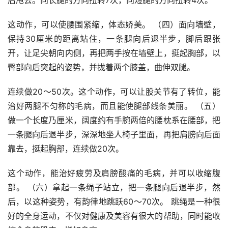
这动作，可以使腰围紧缩，体态娇美。 （四）面向墙壁，
保持30厘米的距离站住，一条腿向后退半步，脚后跟张
开，让足尖朝向内侧，再把两手按在墙壁上，挺起胸部，以
臀部向后突起的姿势，并拢着两个膝盖，曲伸双腿。
连续做20～50次。这个动作，可以让股关节有了转位，能
治好两腿不匀称的毛病，而且能使腿部线条美丽。 （五）
做一个长度乃厘米，阔度约有手腕两倍的腰枕系在腰部，把
一条腿向后退半步，深深地坐人椅子里面，再把肩膀向后面
靠去，挺起胸部，连续做20次。
这个动作，能治好疲劳及肩膀酸痛的毛病，并可以收缩腹
部。 （六）拿起一条绳子站立，把一条腿向后退半步，然
后，以这种姿势，有韵律地跳跃60～70次。 跳绳是一种很
好的全身运动，不仅对健康及美容有很大的帮助，同时能收