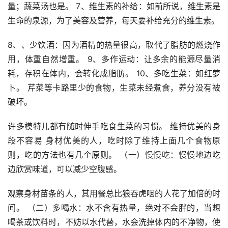
量；蔬菜汤也是。 7、维生素的补给：如前所说，维生素是
生命的泉源，为了美容及营养，每天要补给充分的维生素。
8、、少饮酒：因为酒精的热量很高，取代了脂肪的燃烧作
用，体重自然增重。 9、多作运动：让多余的能源尽量消
耗，存积在体内，会转化成脂肪。 10、多吃生菜：如红萝
卜。 芹菜等卡路里少的食物，生菜未经煮食，养分没有被
破坏。
许多模特儿都有随时伸手吃食生菜的习惯。 维持优美的身
段不容易 身材优美的人，吃时除了维持上面几个食物原
则，吃的方法也有几个原则。 （一）慢慢吃：慢慢地边吃
边欣赏味道，可以减少空腹感。
观察身材苗条的人，其用餐总比狼吞虎咽的人花了加倍的时
间。 （二）多喝水：水不含有热量，绝对不会胖的，当想
喝茶或饮料时，不妨以水代替，水会洗掉体内的不净物，使