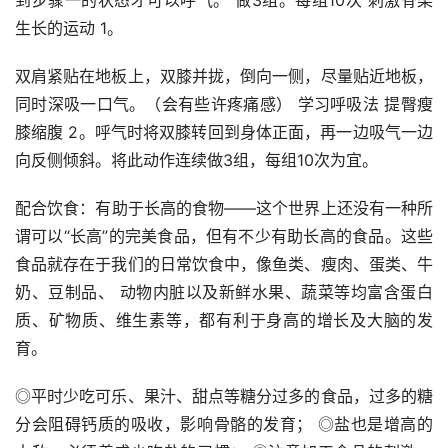
生长的运动 1。
双肩紧贴在地板上，双膝并拢，倒向一侧，尽量贴近地板，
同时深吸一口气。（会有些许疼痛感） 学习呼吸法 提臀瘦
膝缩腹 2。呼气时将双膝转回到身体正面，再一边吸气一边
向反侧倾斜。将此动作连续做3组，每组10次为宜。
配合饮食：有助于长高的食物——这个世界上还没有一种所
谓可以“长高”的完美食品，但有不少有助长高的食品。这些
食品就存在于我们的日常饮食中，像鱼类、瘦肉、蛋类、牛
奶、豆制品、 动物内脏以及新鲜水果、蔬菜等均富含蛋白
质、矿物质、维生素等，都有利于身高的增长及大脑的发
育。
◎平时少吃可乐、果汁、甜点等糖分过多的食品，过多的糖
分会阻碍钙质的吸收，影响骨骼的发育； ◎盐也是增高的