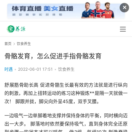
✕
首页
饮食养生
骨骼发育，怎么促进手指骨骼发育
时遇
•
2022-06-01 17:51
•
饮食养生
舒展筋骨助长高 促进骨骼生长最有效的方法就是进行纵向
的刺激，再加上扭转运动的练习这种锻炼**是隔一天就做一
次！ 脚跟并拢，脚尖向外呈45度，双手叉腰。
一边吸气一边单脚着地支撑并保持身体的平衡，同时横向迈
出一大步。 脚落地时依然要保持吸气，直到身体完全还原
到步骤一的状态才可以呼气。 做3组。每组10次 刺激脊梁