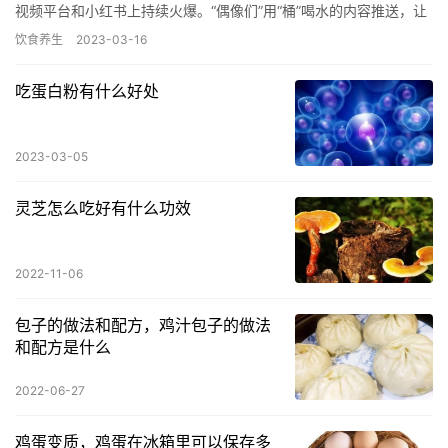
视频平台和小红书上持续火爆。“偶像们”用“桶”喝水的内容推送，让
不少年轻人愈发感到喝水的重要。而如果觉得喝白开水淡而…
饮食养生
2023-03-16
吃蛋白粉有什么好处
2023-03-05
灵芝怎么吃好有什么功效
2022-11-06
包子的做法和配方，鸡汁包子的做法
和配方是什么
2022-06-27
鸡蛋变质，鸡蛋在冰箱里可以保存多