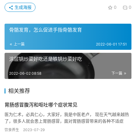
生成海报
0
0
骨骼发育，怎么促进手指骨骼发育
上一篇
2022-06-01 17:51
涂层锅炒菜好吃还是铁锅炒菜好吃
2022-06-02 08:58
下一篇
相关推荐
胃肠感冒腹泻和呕吐哪个症状常见
医为仁术，必具仁心，大家好，我是中医老卢， 现在天气越来越热
了，很多人就会患上胃肠感冒，面对胃肠感冒带来的各种不适症
状，该如何调理呢，那我们今天来聊一聊，期待大家点赞、评论、
饮食养生
2023-07-29
转发。…