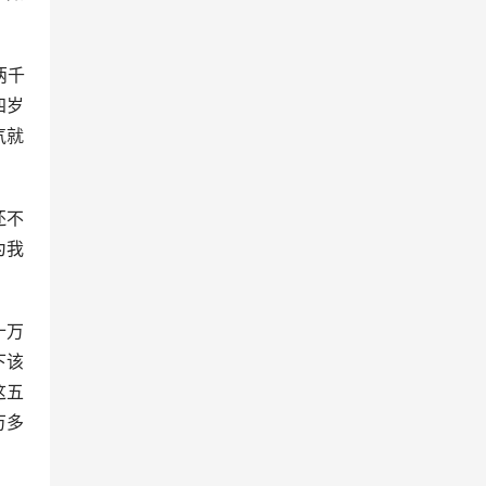
两千
四岁
气就
还不
为我
十万
下该
这五
万多