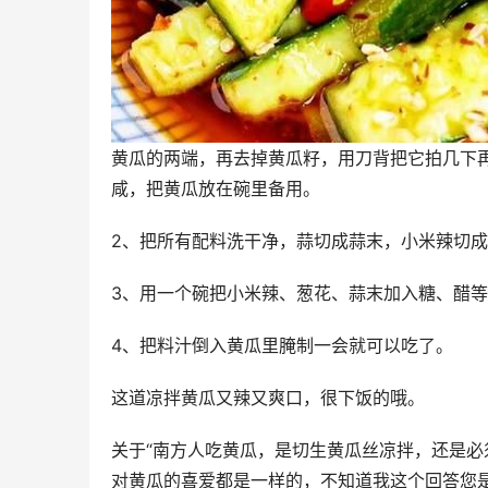
黄瓜的两端，再去掉黄瓜籽，用刀背把它拍几下
咸，把黄瓜放在碗里备用。
2、把所有配料洗干净，蒜切成蒜末，小米辣切成
3、用一个碗把小米辣、葱花、蒜末加入糖、醋
4、把料汁倒入黄瓜里腌制一会就可以吃了。
这道凉拌黄瓜又辣又爽口，很下饭的哦。
关于“南方人吃黄瓜，是切生黄瓜丝凉拌，还是必
对黄瓜的喜爱都是一样的，不知道我这个回答您