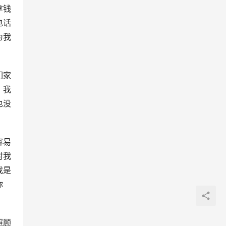
拿钱
电话
为我
们家
？我
也没
容易
时我
我是
你
照顾