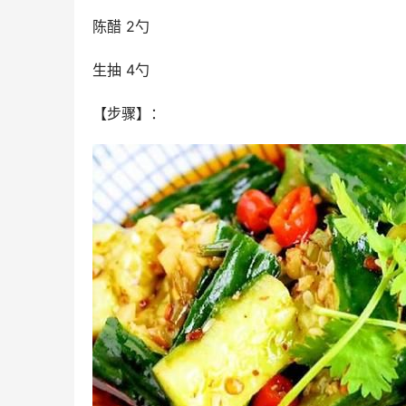
陈醋 2勺
生抽 4勺
【步骤】：