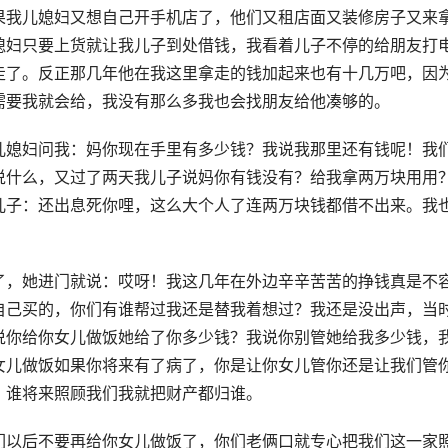
果我儿媳妇又想自己开手机店了，他们又租店面又装修房子又来
媳妇只要上货就让我儿子到处借钱，我看着儿子不停的给朋友打
走了。反正那几年他在我这里拿走的钱加起来也有十几万吧，因
需要我就会给，我没有那么多我也会找朋友给他凑够的。
儿媳妇问我：妈你现在手里有多少钱？我说我那里还有钱呢！我
说什么，又过了两天我儿子说妈你有钱没有？给我拿两万块用用
儿子：还出息死你哩，这么大个人了连两万块钱都借不出来。我
了，她进门就说：哎呀！我这几年在外边辛辛苦苦的挣钱真是不
自己买的，你们有谁帮过我还是替我着想过？我还是没出声，当
说你给你女儿做饭她给了你多少钱？我说你别管她给我多少钱，
女儿做饭如果你将来有了病了，你是让你女儿管你还是让我们管
？谁将来照顾我们我就把财产都归谁。
们以后不要再给你女儿做饭了，你们老俩口就专心把我们这一家