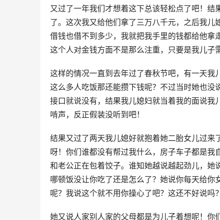
又过了一年我们才想着这下总该轻松点了吧！结
了。这次我又给他们拿了三万八千元，之后我儿
借钱也借不到多少，我就把我手里的钱都给他拿
这个人对金钱方面不是那么注重，只要是我儿子
这样的情况一直到去年过了春秋节吧，有一天我
这么多人吃饭那还能攒下钱呢？不过当时她也没
接口就说没有，结果我儿媳妇就当着我的面说我
啃声，反正假装没听到吧！
结果又过了两天我儿媳好就抱着她二胎女儿过来
呀！你们谁都没有帮过我什么，房子车子都是我
和老公正在包着饺子。谁知她越说越起劲儿，她
哪顿饭没让你吃了还是怎么了？她说你每天给你
呢？我说这个就不用你操心了吧？这还不好说吗
她又说人家别人家的父母都是为儿子着想呢！你