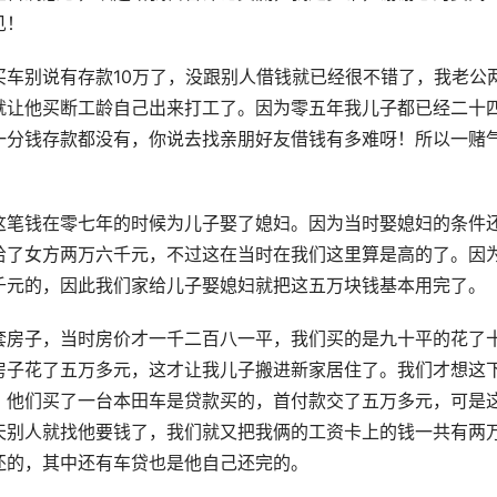
见！
车别说有存款10万了，没跟别人借钱就已经很不错了，我老公
就让他买断工龄自己出来打工了。因为零五年我儿子都已经二十
一分钱存款都没有，你说去找亲朋好友借钱有多难呀！所以一赌
这笔钱在零七年的时候为儿子娶了媳妇。因为当时娶媳妇的条件
给了女方两万六千元，不过这在当时在我们这里算是高的了。因
千元的，因此我们家给儿子娶媳妇就把这五万块钱基本用完了。
套房子，当时房价才一千二百八一平，我们买的是九十平的花了
房子花了五万多元，这才让我儿子搬进新家居住了。我们才想这
。他们买了一台本田车是贷款买的，首付款交了五万多元，可是
天别人就找他要钱了，我们就又把我俩的工资卡上的钱一共有两
还的，其中还有车贷也是他自己还完的。