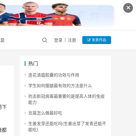
✕
禁忌
登录
注册
发表作品
热门
连花清瘟胶囊的功效与作用
学生如何瘦腿最有效的方法是什么
抗击新冠病毒最重要的是提高人体的免疫
能力
用下
豆腐怎么做最好吃
生姜发芽还能吃吗(生姜出芽了发青还能不
能吃)
做都