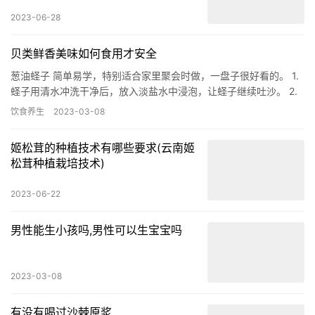
2023-06-28
贝类鲜香美味如何食用才安全
葱油蛏子 简单易学，特别适合家里聚会时做，一盘子很好看的。 1.
蛏子用清水冲洗干净后，放入淡盐水中浸泡，让蛏子继续吐沙。 2.
锅中放入几片生姜、少许盐、料酒、水烧开后，倒入蛏子，再…
饮食养生
2023-03-08
姬松茸的种植技术有哪些要求(云南姬
松茸种植栽培技术)
2023-06-22
男性能生小孩吗,男性可以生宝宝吗
2023-03-08
有没有喝过沙棘原浆