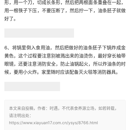
形，用一个刀，切成长条形，然后把两根面条重叠在一起，
用一根筷子下压，不要压断了，然后拧一下，油条胚子就做
好了。
6、将锅里倒入食用油，然后把做好的油条胚子下锅炸成金
黄色，这个过程要注意别被溅出来的油烫伤，最好穿长袖带
眼镜，还要注意消防安全，防止油锅起火，所以炸油条的时
候，要用小火炸。家里随时应该配备灭火毯等消防器具。
本文来自投稿，作者：时遇，不代表食养源立场，如若转载，
请注明出处：
https://www.xiayuan17.com.cn/ysys/8766.html