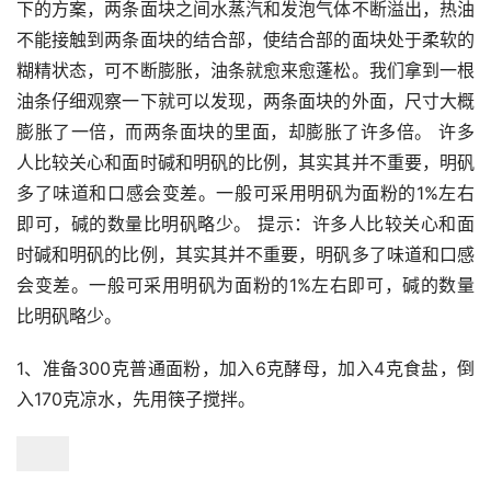
下的方案，两条面块之间水蒸汽和发泡气体不断溢出，热油
不能接触到两条面块的结合部，使结合部的面块处于柔软的
糊精状态，可不断膨胀，油条就愈来愈蓬松。我们拿到一根
油条仔细观察一下就可以发现，两条面块的外面，尺寸大概
膨胀了一倍，而两条面块的里面，却膨胀了许多倍。 许多
人比较关心和面时碱和明矾的比例，其实其并不重要，明矾
多了味道和口感会变差。一般可采用明矾为面粉的1%左右
即可，碱的数量比明矾略少。 提示：许多人比较关心和面
时碱和明矾的比例，其实其并不重要，明矾多了味道和口感
会变差。一般可采用明矾为面粉的1%左右即可，碱的数量
比明矾略少。
1、准备300克普通面粉，加入6克酵母，加入4克食盐，倒
入170克凉水，先用筷子搅拌。