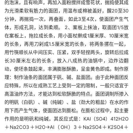
的泡沫，且有响声，再加入面粉搅拌成雪花状，揣捣使其成
为光滑柔软有筋力的面团，用温布或棉被盖好，醒20至30
分钟，再揣捣一次，再叠面，如此3至4次，使面团产生气
体，形成孔洞，达到柔顺。 2、案板上抹油，取面团1/5放
在案板上，拖拉成长条，用小面杖擀成1厘米厚、10厘米宽
的长条，再用刀剁成1.5厘米宽的长条，将两条摞在一起，
用竹筷顺长从中间压实、压紧，双手轻捏两头，旋转后拉成
长30厘米左右的长条，放入八成热的油锅中，边炸边翻
动，使坯条鼓起来，丰满膨胀酥脆，呈金黄色即成。制作原
理：制作油条的面团属于矾、碱、盐面团。由于此种面团反
应特殊，所以在成熟工艺上受到一定的限制，一般只适宜于
高温油炸方法，才能达到松软酥脆的特点。面团调制所掺入
的明矾（白矾）、碱（纯碱）、盐（劲大的粗盐）在水的作
用下而产生气体，使面团达到膨松。在膨松过程中，起主要
作用的是明矾和纯碱，其反应式是：KAI（SO4）412H2O
＋Na2CO3＋H2O→AI（OH）3＋Na2SO4＋K2SO4＋