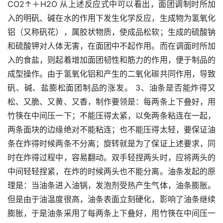
CO2↑＋H2O 从上述反应式中可以看出，面团调制时所加
入的明矾、碱在水的作用下发生化学反应，生成物为氢氧化
铝（又称矾花），属胶状物质，使成品松软；生成的硫酸钠
和硫酸钾对人体无害，在面团中不起作用。而在调面时所加
入的食盐，则起着增加面团韧性和筋力的作用，便于制品的
成型操作。由于氢氧化铝和产生的二氧化碳共同作用，导致
矾、碱、盐膨松面团制品的涨发。 3、油条是否能炸得又
松、又脆、又黄、又香，制作要领是：每两条上下叠好，用
竹筷在中间压一下；不能压得太紧，以免两条粘连在一起，
两条面块的边缘绝对不能粘连；也不能压得太轻，要保证油
条在炸得时候两条不分离；旋转就是为了保证上述要求，同
时在炸得过程中，容易翻动。双手轻捏两头时，应将两头的
中间轻轻捏紧，在炸的时候两头也不能分离。油条发起的原
理是：当油条进入油锅，发泡剂受热产生气体，油条膨胀。
但是由于油温度很高，油条表面立刻硬化，影响了油条继续
膨胀，于是油条采用了每两条上下叠好，用竹筷在中间压一