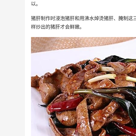
以。
猪肝制作时浸泡猪肝和用沸水焯烫猪肝、腌制这
样炒出的猪肝才会鲜嫩。