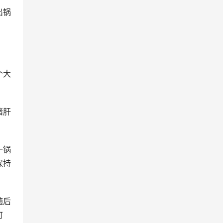
出锅
个大
猪肝
一锅
保持
随后
可