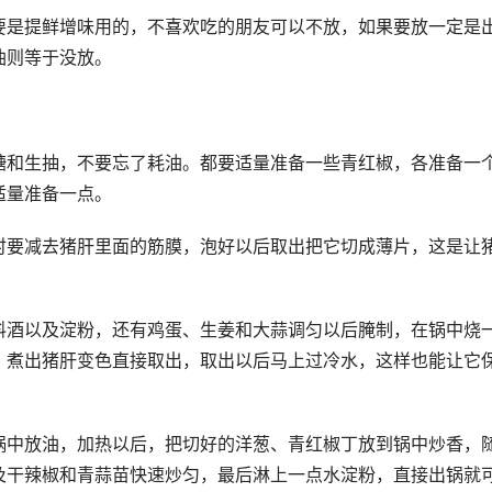
要是提鲜增味用的，不喜欢吃的朋友可以不放，如果要放一定是
油则等于没放。
糖和生抽，不要忘了耗油。都要适量准备一些青红椒，各准备一
适量准备一点。
时要减去猪肝里面的筋膜，泡好以后取出把它切成薄片，这是让
料酒以及淀粉，还有鸡蛋、生姜和大蒜调匀以后腌制，在锅中烧
，煮出猪肝变色直接取出，取出以后马上过冷水，这样也能让它
锅中放油，加热以后，把切好的洋葱、青红椒丁放到锅中炒香，
及干辣椒和青蒜苗快速炒匀，最后淋上一点水淀粉，直接出锅就