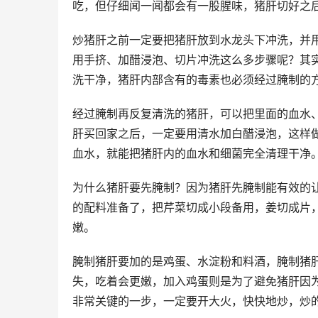
吃，但仔细闻一闻都会有一股腥味，猪肝切好之
炒猪肝之前一定要把猪肝放到水龙头下冲洗，并
用手挤、加醋浸泡、切片冲洗这么多步骤呢？其
洗干净，猪肝内部含有的毒素也必须经过腌制的方
经过腌制再反复清洗的猪肝，可以把里面的血水
肝买回家之后，一定要用清水加白醋浸泡，这样
血水，就能把猪肝内的血水和细菌完全清理干净
为什么猪肝要先腌制？因为猪肝先腌制能有效的
的配料准备了，把芹菜切成小段备用，姜切成片
嫩。
腌制猪肝要加的是鸡蛋、水淀粉和料酒，腌制猪
失，吃着会更嫩，加入鸡蛋则是为了避免猪肝因
非常关键的一步，一定要开大火，快快地炒，炒