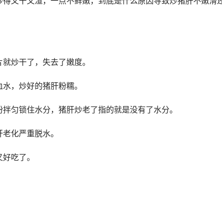
炒得又干又渣，一点不鲜嫩，到底是什么原因导致炒猪肝不嫩滑
片就炒干了，失去了嫩度。
血水，炒好的猪肝粉糯。
粉拌匀锁住水分，猪肝炒老了指的就是没有了水分。
肝老化严重脱水。
又好吃了。