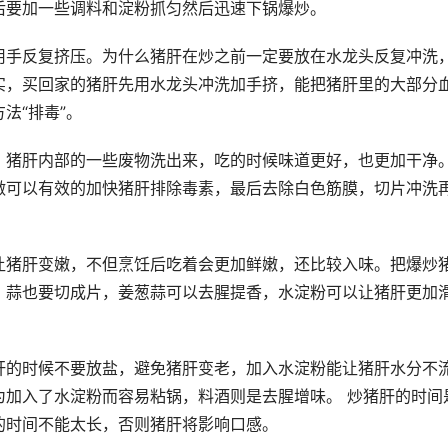
后要加一些调料和淀粉抓匀然后迅速下锅爆炒。
用手反复挤压。为什么猪肝在炒之前一定要放在水龙头反复冲洗
实，买回家的猪肝先用水龙头冲洗加手挤，能把猪肝里的大部分
法“排毒”。
、猪肝内部的一些废物洗出来，吃的时候味道更好，也更加干净
做可以有效的加快猪肝排除毒素，最后去除白色筋膜，切片冲洗
。
让猪肝变嫩，不但烹饪后吃着会更加鲜嫩，还比较入味。把爆炒
，蒜也要切成片，姜葱蒜可以去腥提香，水淀粉可以让猪肝更加
肝的时候不要放盐，避免猪肝变老，加入水淀粉能让猪肝水分不
为加入了水淀粉而容易粘锅，料酒则是去腥增味。 炒猪肝的时间
的时间不能太长，否则猪肝将影响口感。