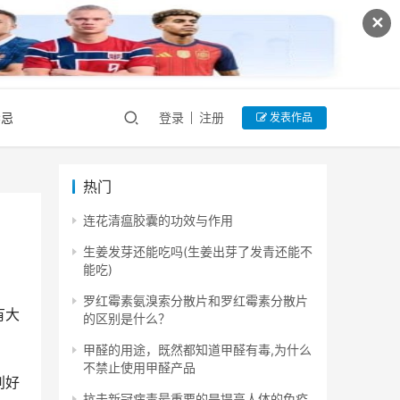
✕
禁忌
登录
注册
发表作品
热门
连花清瘟胶囊的功效与作用
生姜发芽还能吃吗(生姜出芽了发青还能不
能吃)
罗红霉素氨溴索分散片和罗红霉素分散片
有大
的区别是什么？
甲醛的用途，既然都知道甲醛有毒,为什么
不禁止使用甲醛产品
别好
抗击新冠病毒最重要的是提高人体的免疫