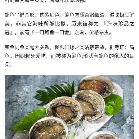
鲍鱼呈椭圆形，肉紫红色，鲍鱼肉质柔嫩细滑，滋味极其鲜
美，非其它海味所能比拟，历来被称为 『海味珍品之
冠』，素有『一口鲍鱼一口金』之说，价格昂贵。
鲍鱼同鱼类毫无关系，倒跟田螺之类沾亲带故，据考证：盾
鱼，因鲍叔牙爱吃，而被称为鲍鱼,形状有鲍鱼的像人的耳
朵。