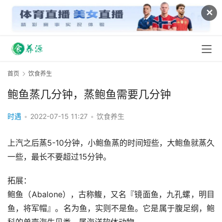
✕
首页
饮食养生
鲍鱼蒸几分钟，蒸鲍鱼需要几分钟
时遇
•
2022-07-15 11:27
•
饮食养生
上汽之后蒸5-10分钟，小鲍鱼蒸的时间短些，大鲍鱼就蒸久
一些，最长不要超过15分钟。
拓展：
鲍鱼（Abalone），古称鳆，又名『镜面鱼，九孔螺，明目
鱼，将军帽』。名为鱼，实则不是鱼。它是属于腹足纲，鲍
科的单壳海生贝类，属海洋软体动物。