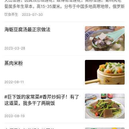
菊属多年生草本，高15-35厘米。分布于中国多地高寒地带，俄罗斯
及哈萨克斯坦生长于高山雪线附近的岩缝、石壁和冰磺砾石滩中，…
饮食养生
2023-07-30
海蛎豆腐汤最正宗做法
2023-03-28
蒸肉米粉
2022-08-11
#巨下饭的家常菜#香芹炒焖子！有了
这道菜，我多干了两碗饭
2023-08-19