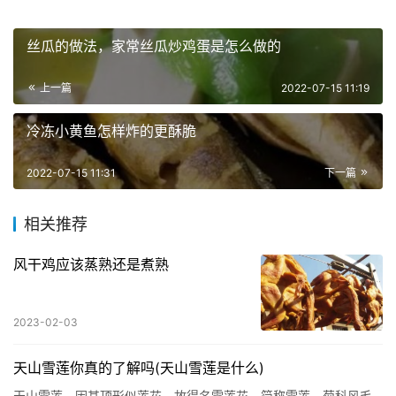
丝瓜的做法，家常丝瓜炒鸡蛋是怎么做的
上一篇
2022-07-15 11:19
冷冻小黄鱼怎样炸的更酥脆
2022-07-15 11:31
下一篇
相关推荐
风干鸡应该蒸熟还是煮熟
2023-02-03
天山雪莲你真的了解吗(天山雪莲是什么)
天山雪莲，因其顶形似莲花，故得名雪莲花，简称雪莲。菊科风毛