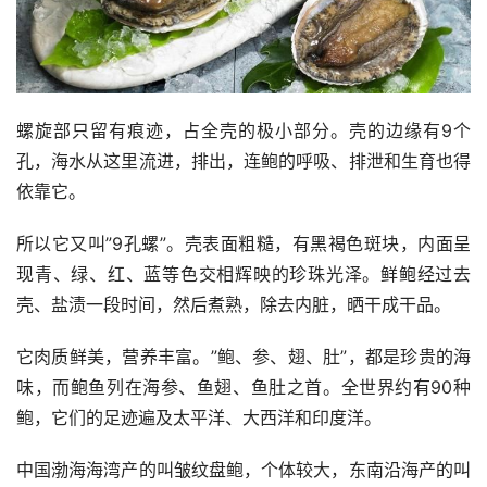
螺旋部只留有痕迹，占全壳的极小部分。壳的边缘有9个
孔，海水从这里流进，排出，连鲍的呼吸、排泄和生育也得
依靠它。
所以它又叫”9孔螺”。壳表面粗糙，有黑褐色斑块，内面呈
现青、绿、红、蓝等色交相辉映的珍珠光泽。鲜鲍经过去
壳、盐渍一段时间，然后煮熟，除去内脏，晒干成干品。
它肉质鲜美，营养丰富。”鲍、参、翅、肚”，都是珍贵的海
味，而鲍鱼列在海参、鱼翅、鱼肚之首。全世界约有90种
鲍，它们的足迹遍及太平洋、大西洋和印度洋。
中国渤海海湾产的叫皱纹盘鲍，个体较大，东南沿海产的叫