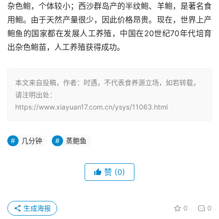
杂色鲍，个体较小；西沙群岛产的半纹鲍、羊鲍，是著名食
用鲍。由于天然产量很少，因此价格昂贵。现在，世界上产
鲍鱼的国家都在发展人工养殖，中国在20世纪70年代培育
出杂色鲍苗，人工养殖获得成功。
本文来自投稿，作者：时遇，不代表食养源立场，如若转载，
请注明出处：
https://www.xiayuan17.com.cn/ysys/11063.html
几分钟
蒸鲍鱼
赞
(0)
生成海报
0
0