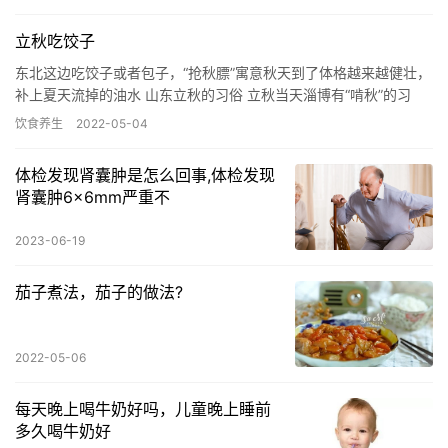
立秋吃饺子
东北这边吃饺子或者包子，“抢秋膘”寓意秋天到了体格越来越健壮，
补上夏天流掉的油水 山东立秋的习俗 立秋当天淄博有“啃秋”的习
俗，说的是在立秋这天要“啃西瓜”，据说啃秋不会长秋痱子。…
饮食养生
2022-05-04
体检发现肾囊肿是怎么回事,体检发现
肾囊肿6x6mm严重不
2023-06-19
茄子煮法，茄子的做法?
2022-05-06
每天晚上喝牛奶好吗，儿童晚上睡前
多久喝牛奶好