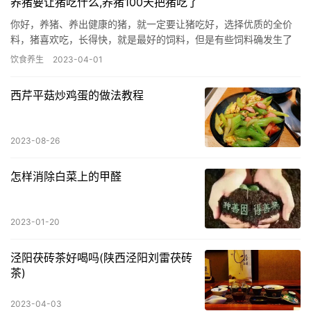
养猪要让猪吃什么,养猪100天把猪吃了
你好，养猪、养出健康的猪，就一定要让猪吃好，选择优质的全价
料，猪喜欢吃，长得快，就是最好的饲料，但是有些饲料确发生了
变化，下面就把饲料变化的一些注意事项给你普及一下，希望能给
饮食养生
2023-04-01
你以后…
西芹平菇炒鸡蛋的做法教程
2023-08-26
怎样消除白菜上的甲醛
2023-01-20
泾阳茯砖茶好喝吗(陕西泾阳刘雷茯砖
茶)
2023-04-03