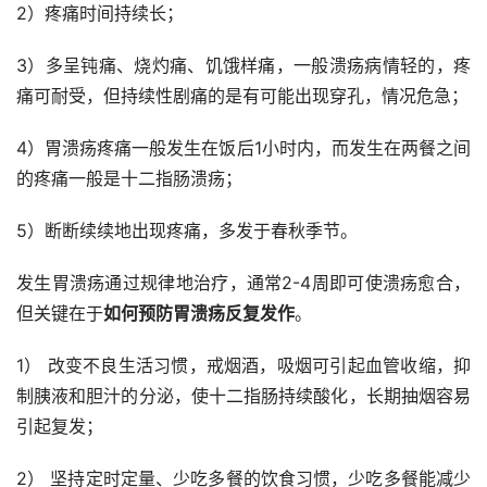
2）疼痛时间持续长；
3）多呈钝痛、烧灼痛、饥饿样痛，一般溃疡病情轻的，疼
痛可耐受，但持续性剧痛的是有可能出现穿孔，情况危急；
4）胃溃疡疼痛一般发生在饭后1小时内，而发生在两餐之间
的疼痛一般是十二指肠溃疡；
5）断断续续地出现疼痛，多发于春秋季节。
发生胃溃疡通过规律地治疗，通常2-4周即可使溃疡愈合，
但关键在于
如何预防胃溃疡反复发作
。
1） 改变不良生活习惯，戒烟酒，吸烟可引起血管收缩，抑
制胰液和胆汁的分泌，使十二指肠持续酸化，长期抽烟容易
引起复发；
2） 坚持定时定量、少吃多餐的饮食习惯，少吃多餐能减少