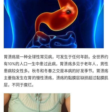
胃溃疡是一种全球性常见病，可发生于任何年龄。全世界约
有10%的人口一生中患过此病，胃溃疡多见于老年人，男性
患病较女性多。秋冬和冬春之交是本病的好发季节。胃溃疡
主要指发生在胃的慢性溃疡，溃疡的黏膜层缺损超过黏膜肌
层，不同于糜烂。