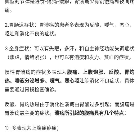
典型的节律是进食-疼痛-缓解，胃溃疡少有饥饿痛和夜间疼
痛。
2.胃肠道症状：胃溃疡的患者多表现为反酸，嗳气，恶心，
呕吐和消化不良的症状。
3.全身症状：可以有失眠，多汗，和自主神经功能失调症状
（焦虑，情绪紧张），也可以有消瘦和发力、贫血的症状。
慢性胃溃疡的症状多表现为
腹痛、上腹饱胀、反酸、胃灼
热、唾液分泌增多、嗳气、恶心呕吐
等消化不良症状，具体
需要通过胃镜检查确诊。
反酸、胃灼热是由于消化性溃疡由胃酸过多引起；而腹痛是
胃溃疡最主要的症状。
溃疡所引起的腹痛具有几个特点：
1）多表现为上腹痛疼痛；