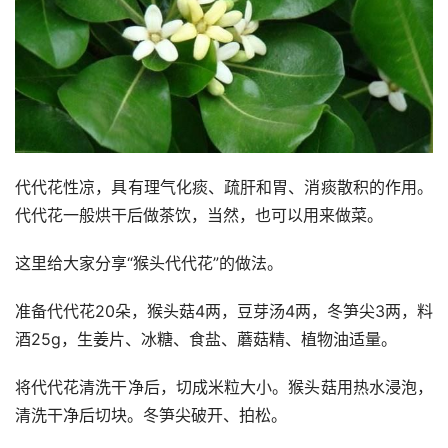
代代花性凉，具有理气化痰、疏肝和胃、消痰散积的作用。
代代花一般烘干后做茶饮，当然，也可以用来做菜。
这里给大家分享“猴头代代花”的做法。
准备代代花20朵，猴头菇4两，豆芽汤4两，冬笋尖3两，料
酒25g，生姜片、冰糖、食盐、蘑菇精、植物油适量。
将代代花清洗干净后，切成米粒大小。猴头菇用热水浸泡，
清洗干净后切块。冬笋尖破开、拍松。