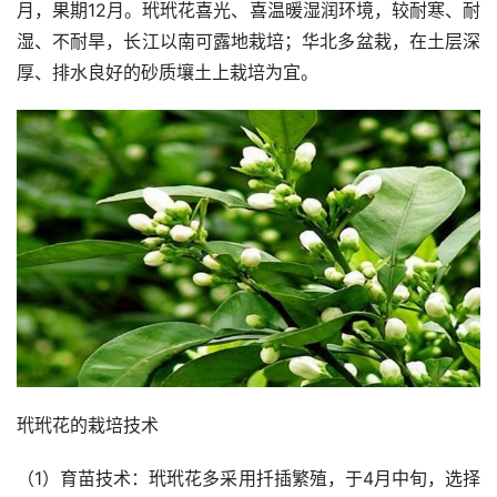
月，果期12月。玳玳花喜光、喜温暖湿润环境，较耐寒、耐
湿、不耐旱，长江以南可露地栽培；华北多盆栽，在土层深
厚、排水良好的砂质壤土上栽培为宜。
玳玳花的栽培技术
（1）育苗技术：玳玳花多采用扦插繁殖，于4月中旬，选择