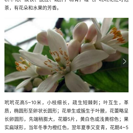
茶，有花朵和水果的芳香。
玳玳花高5~10米，小枝细长，疏生短棘刺；叶互生，革
质，椭圆形至卵状长圆形；花单生或簇生于叶腋，花蕾略呈
长卵圆形，先端稍膨大，花瓣5片，黄白色或浅黄棕色；果
实扁球形，当年冬季为橙红色，翌年夏季又变青，花期4~5