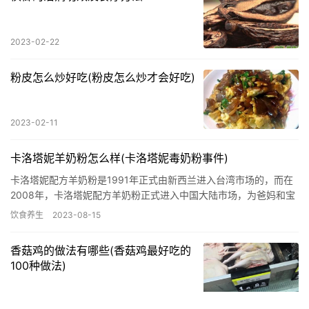
2023-02-22
粉皮怎么炒好吃(粉皮怎么炒才会好吃)
2023-02-11
卡洛塔妮羊奶粉怎么样(卡洛塔妮毒奶粉事件)
卡洛塔妮配方羊奶粉是1991年正式由新西兰进入台湾市场的，而在
2008年，卡洛塔妮配方羊奶粉正式进入中国大陆市场，为爸妈和宝
宝提供最优质的羊奶粉。要说这款奶粉怎么样，可以从下面几个…
饮食养生
2023-08-15
香菇鸡的做法有哪些(香菇鸡最好吃的
100种做法)
2022-12-31