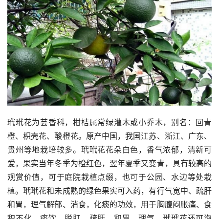
玳玳花为芸香科，柑桔属常绿灌木或小乔木，别名：回青
橙、枳壳花、酸橙花。原产中国，我国江苏、浙江、广东、
贵州等地栽培较多。玳玳花花朵白色，香气浓郁，清新可
爱，果实当年冬季为橙红色，翌年夏季又变青，具有较高的
观赏价值，可于庭院栽植点缀，也可于公园、水边等处栽
植。玳玳花和未成熟的绿色果实可入药，有行气宽中、疏肝
和胃，理气解郁、消食，化痰的功效，用于胸腹闷胀痛、食
积不化、痰饮、脱肛、疏肝，和胃，理气。玳玳花还可泡