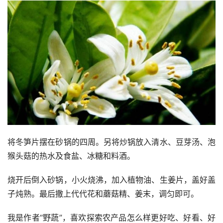
将冬笋片摆在砂锅的四周。另将炒锅放入清水、豆芽汤、泡
猴头菇的热水及食盐、冰糖和料酒。
烧开后倒入砂锅，小火烧沸，加入植物油、生姜片，盖好盖
子炖熟。最后撒上代代花和蘑菇精、姜末，调匀即可。
我是作者“野蔬”，喜欢探索农产品怎么样更好吃、好看、好