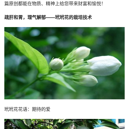
篇原创都能在物质、精神上给您带来财富和愉悦！
疏肝和胃，理气解郁——玳玳花的栽培技术
玳玳花花语：期待的爱