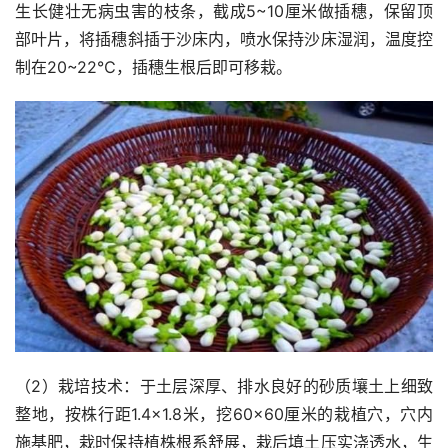
生长健壮无病虫害的枝条，截成5~10厘米做插穗，保留顶
部叶片，将插穗斜插于沙床内，喷水保持沙床湿润，温度控
制在20~22℃，插穗生根后即可移栽。
（2）栽培技术：于土层深厚、排水良好的砂质壤土上细致
整地，按株行距1.4×1.8米，挖60×60厘米的栽植穴，穴内
施基肥，栽时保持植株根系舒展，栽后填土压实浇透水，生