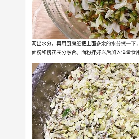
沥出水分，再用厨房纸把上面多余的水分擦一下
面粉和槐花充分融合。面粉拌好以后加入适量食