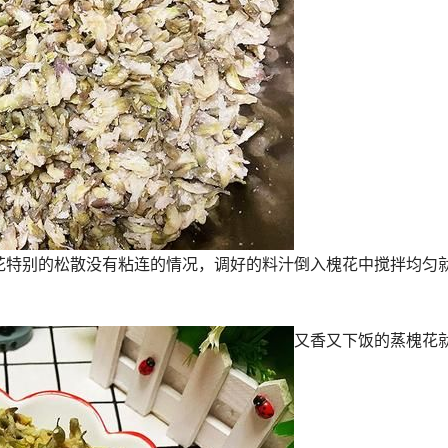
花特别的松散没有粘连的情况，调好的料汁倒入槐花中搅拌均匀
又香又下饭的蒸槐花