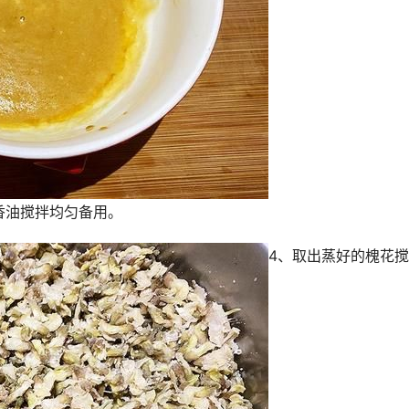
香油搅拌均匀备用。
4、取出蒸好的槐花