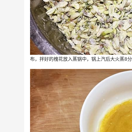
布，拌好的槐花放入蒸锅中，锅上汽后大火蒸8