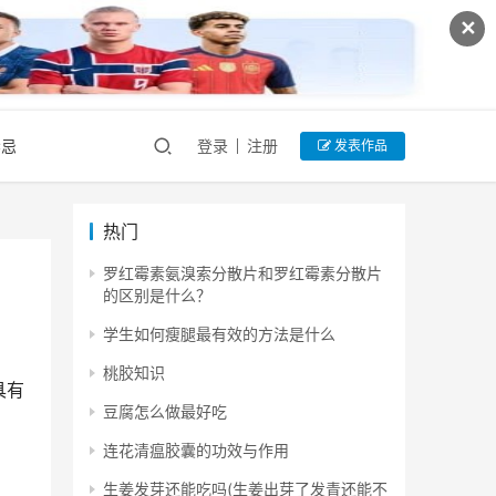
✕
禁忌
登录
注册
发表作品
热门
罗红霉素氨溴索分散片和罗红霉素分散片
的区别是什么？
学生如何瘦腿最有效的方法是什么
桃胶知识
具有
豆腐怎么做最好吃
连花清瘟胶囊的功效与作用
生姜发芽还能吃吗(生姜出芽了发青还能不