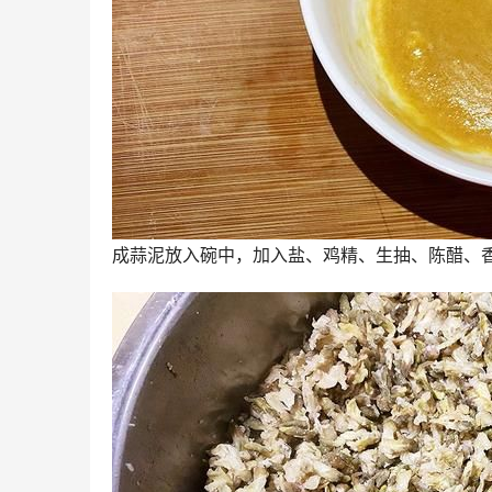
成蒜泥放入碗中，加入盐、鸡精、生抽、陈醋、