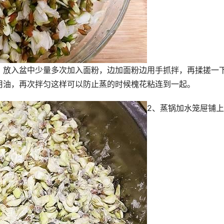
，放入盆中少量多次加入面粉，边加面粉边用手抓拌，再揉搓一
用油，再次拌匀这样可以防止蒸的时候槐花粘连到一起。
2、蒸锅加水笼屉铺