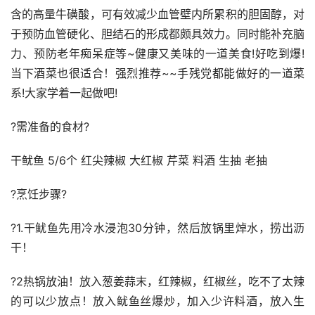
含的高量牛磺酸，可有效减少血管壁内所累积的胆固醇，对
于预防血管硬化、胆结石的形成都颇具效力。同时能补充脑
力、预防老年痴呆症等~健康又美味的一道美食!好吃到爆!
当下酒菜也很适合！强烈推荐~~手残党都能做好的一道菜
系!大家学着一起做吧!
?需准备的食材?
干鱿鱼 5/6个 红尖辣椒 大红椒 芹菜 料酒 生抽 老抽
?烹饪步骤?
?1.干鱿鱼先用冷水浸泡30分钟，然后放锅里焯水，捞出沥
干！
?2热锅放油！放入葱姜蒜末，红辣椒，红椒丝，吃不了太辣
的可以少放点！放入鱿鱼丝爆炒，加入少许料酒，放入生