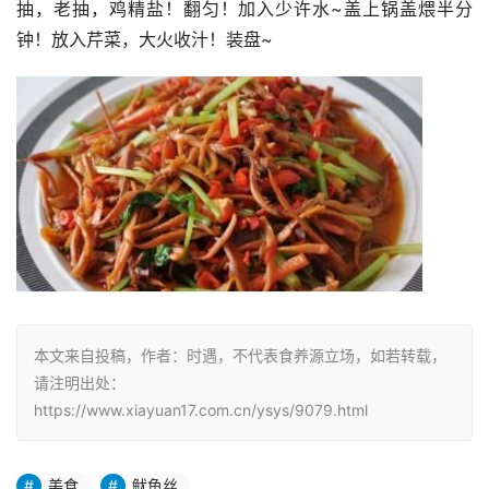
抽，老抽，鸡精盐！翻匀！加入少许水~盖上锅盖煨半分
钟！放入芹菜，大火收汁！装盘~
本文来自投稿，作者：时遇，不代表食养源立场，如若转载，
请注明出处：
https://www.xiayuan17.com.cn/ysys/9079.html
美食
鱿鱼丝