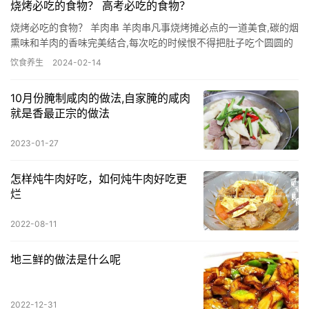
烧烤必吃的食物？ 高考必吃的食物？
烧烤必吃的食物？ 羊肉串 羊肉串凡事烧烤摊必点的一道美食,碳的烟
熏味和羊肉的香味完美结合,每次吃的时候恨不得把肚子吃个圆圆的
才肯罢休,羊肉串烤的时候滋滋作响,往下不停地滴油,一块瘦…
饮食养生
2024-02-14
10月份腌制咸肉的做法,自家腌的咸肉
就是香最正宗的做法
2023-01-27
怎样炖牛肉好吃，如何炖牛肉好吃更
烂
2022-08-11
地三鲜的做法是什么呢
2022-12-31