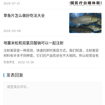
2023-07-21
草鱼片怎么做好吃法大全
2023-03-09
地塞米松和双氯芬酸钠可以一起注射
注射美容是一种高效、快速的即时美容方式，我们知道，注射美容
材料有许多不同种类，它们的产品性状也不大相同，所以经常会有
爱美的朋友问到，不同品牌的能否同时使用呢？ 注射美容是一
饮食养生
2022-12-29
种高…
发表回复
请登录后评论...