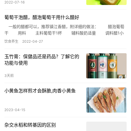
2022-07-16
葡萄干泡醋，醋泡葡萄干用什么醋好
一般的醋都可以，推荐镇江香醋，附详细的做法： 醋泡葡萄
干 用料 主料葡萄干1杯 辅料酸奶适量 调料醋1小
瓶 醋泡葡萄干的做法 1.把一杯葡萄干(十天份…
饮食养生
2022-04-27
玉竹膏：保健品还是药品？了解它的
功能与使用
3天前
小黄鱼怎样煎才会酥脆,肉香小黄鱼
2023-04-15
杂交水稻和转基因的区别