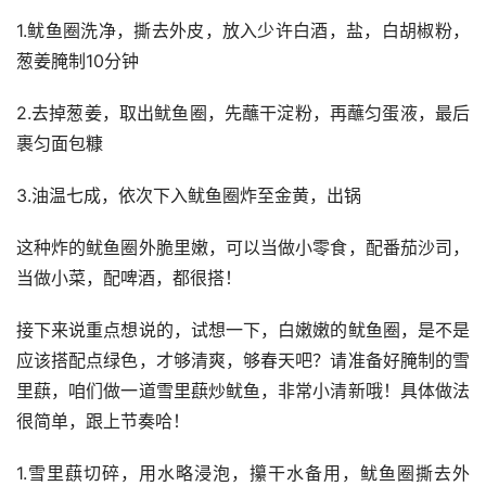
1.鱿鱼圈洗净，撕去外皮，放入少许白酒，盐，白胡椒粉，
葱姜腌制10分钟
2.去掉葱姜，取出鱿鱼圈，先蘸干淀粉，再蘸匀蛋液，最后
裹匀面包糠
3.油温七成，依次下入鱿鱼圈炸至金黄，出锅
这种炸的鱿鱼圈外脆里嫩，可以当做小零食，配番茄沙司，
当做小菜，配啤酒，都很搭！
接下来说重点想说的，试想一下，白嫩嫩的鱿鱼圈，是不是
应该搭配点绿色，才够清爽，够春天吧？请准备好腌制的雪
里蕻，咱们做一道雪里蕻炒鱿鱼，非常小清新哦！具体做法
很简单，跟上节奏哈！
1.雪里蕻切碎，用水略浸泡，攥干水备用，鱿鱼圈撕去外