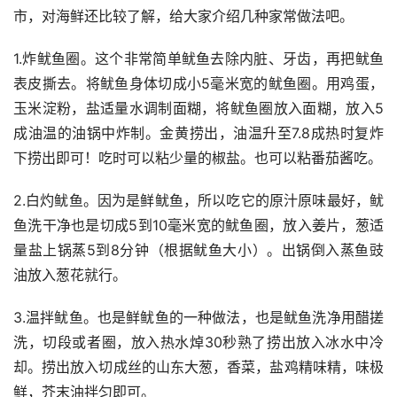
市，对海鲜还比较了解，给大家介绍几种家常做法吧。
1.炸鱿鱼圈。这个非常简单鱿鱼去除内脏、牙齿，再把鱿鱼
表皮撕去。将鱿鱼身体切成小5毫米宽的鱿鱼圈。用鸡蛋，
玉米淀粉，盐适量水调制面糊，将鱿鱼圈放入面糊，放入5
成油温的油锅中炸制。金黄捞出，油温升至7.8成热时复炸
下捞出即可！吃时可以粘少量的椒盐。也可以粘番茄酱吃。
2.白灼鱿鱼。因为是鲜鱿鱼，所以吃它的原汁原味最好，鱿
鱼洗干净也是切成5到10毫米宽的鱿鱼圈，放入姜片，葱适
量盐上锅蒸5到8分钟（根据鱿鱼大小）。出锅倒入蒸鱼豉
油放入葱花就行。
3.温拌鱿鱼。也是鲜鱿鱼的一种做法，也是鱿鱼洗净用醋搓
洗，切段或者圈，放入热水焯30秒熟了捞出放入冰水中冷
却。捞出放入切成丝的山东大葱，香菜，盐鸡精味精，味极
鲜，芥末油拌匀即可。