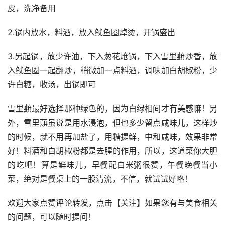
皮，洗净备用
2.锅内放水，料酒，放入鱿鱼圈焯烫，开锅盛出
3.另起锅，放少许油，下入葱花炝锅，下入雪里蕻炒香，放
入鱿鱼圈一起翻炒，稍微加一点料酒，调味加白胡椒粉，少
许白糖，收汤，出锅即可
雪里蕻最好选择那种绿色的，因为白绿相间才有美感嘛！另
外，雪里蕻虽说是用水浸泡，但也多少留点咸味儿，这样炒
的时候，就不用再加盐了，用糖提鲜，中和咸味，效果非常
好！料酒和白胡椒粉都是去腥的作用，所以，这道菜你大胆
的吃吧！算是鲜味儿，早餐配白米粥很赞，午餐晚餐当小
菜，绝对是餐桌上的一股清流，不信，就试试好咯！
欢迎大家点赞评论转发，点击【关注】如果您有与美食相关
的问题，可以随时提问！