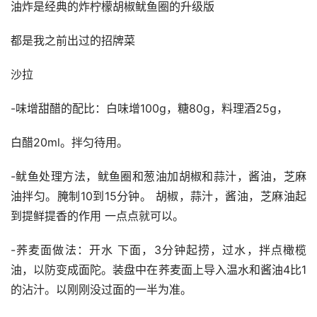
油炸是经典的炸柠檬胡椒鱿鱼圈的升级版
都是我之前出过的招牌菜
沙拉
-味增甜醋的配比：白味增100g，糖80g，料理酒25g，
白醋20ml。拌匀待用。
-鱿鱼处理方法，鱿鱼圈和葱油加胡椒和蒜汁，酱油，芝麻
油拌匀。腌制10到15分钟。 胡椒，蒜汁，酱油，芝麻油起
到提鲜提香的作用 一点点就可以。
-荞麦面做法：开水 下面，3分钟起捞，过水，拌点橄榄
油，以防变成面陀。装盘中在荞麦面上导入温水和酱油4比1
的沾汁。以刚刚没过面的一半为准。