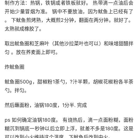
制作方法：热锅，铁锅或者铁板就好。 热带滴一点油后会
开始少量冒烟为准。 锅中不要放油，因为鱿鱼上已经有了 
。 下鱿鱼煎烤熟，大概煎2分钟，翻面在两分钟。就好了。 
太熟就成橡胶了。 
取出鱿鱼圈和芝麻叶（其他沙拉菜叶也可以）和味增甜醋拌
匀 。放在荞麦面上即可。 
炸鱿鱼圈
鱿鱼圈500g，甜椒粉1茶勺，?汁半颗，胡椒花椒粉各半茶
勺。拌匀。
然后蘸面粉，油锅180度，1分半. 完成
ps 如何确定油锅180度。 有烧热后，滴一点面粉糊，面粉
糊沉到锅底一秒钟以后立即上浮，就差不多是180度。这是
可以改到小火维持这个温度，下鱿鱼后改到中火。