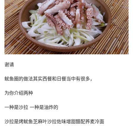
谢请 
鱿鱼圈的做法其实西餐和日餐当中有很多，
为你介绍两种
一种是沙拉 一种是油炸的
沙拉是烤鱿鱼芝麻叶沙拉佐味增甜醋配荞麦冷面