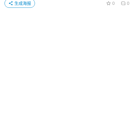
生成海报
0
0
胃穿孔手术
上一篇
2022-06-23 11:04
减肥美白食谱，女性排毒养颜美白食谱
2022-06-23 11:19
下一篇
相关推荐
近视眼该如何缓解
2023-01-13