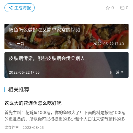
生成海报
0
0
鲶鱼怎么做好吃又简单家常的视频
上一篇
2022-05-22 17:43
皮肤病传染，哪些皮肤病会传染别人
2022-05-22 17:55
下一篇
相关推荐
这么大的花连鱼怎么吃好吃
首先主料：花鲢鱼1000g，你的鱼够大了！下面的料是按照1000g
的鱼准备的，所以你可以根据鱼的多少和个人口味来调节辅料的多
少。 辅料：油适量盐适量葱适量蒜适量泡椒4个泡姜两片花椒…
饮食养生
2023-08-26