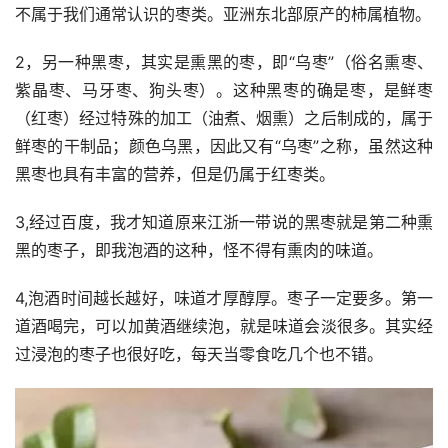
不属于我们通常认识的枣类。亚洲东北部原产的柿属植物。
2，另一种黑枣，其实是熏黑的枣，即“乌枣”（俗名熏枣、
紫晶枣、马牙枣、狗头枣）。这种黑枣的确是枣，是鲜枣
（红枣）经过特殊的加工（油煮、烟熏）之后制成的，属于
鲜枣的干制品；颜色乌黑，因此又有“乌枣”之称，虽然这种
黑枣也具有丰富的营养，但是仍属于红枣类。
3,经过百度，我才知道原来江浙一带说的黑枣就是第二种熏
黑的枣子，即我泡酒的这种，怪不得有熏肉的味道。
4,泡酒时间越长越好，味道才厚醇厚。枣子一定要多。第一
道酒喝完，可以加黄酒继续泡，就是味道会淡很多。其实经
过浸泡的枣子也很好吃，每天当零食吃几个也不错。