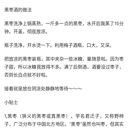
黑枣酒的做法 
黑枣洗净上锅蒸熟，一斤多一点的黑枣，水开后我蒸了15分
钟。开盖，彻底放凉。
瓶子洗净，开水烫一下。利用梅子酒瓶，口大，又深。
把放凉的黑枣装瓶，其中夹杂一些冰糖，量随意啦。因为枣
子甜，所以冰糖我放得不多。满了后倒酒，酒要没过枣子，
否则长白点就不好啦。
接着就是放在阴凉处静静地等待～～～
小贴士
1,黑枣（狭义的黑枣或真黑枣），学名君迁子，又称野柿
子，广泛分布于中国北方地区。“黑枣”虽然也叫枣，但其实