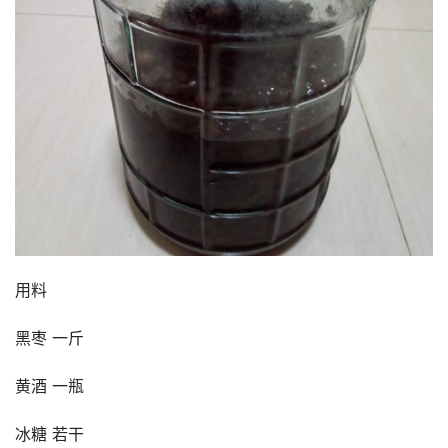
用料 
黑枣 一斤 
黄酒 一瓶 
冰糖 若干 